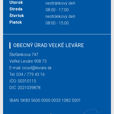
Utorok
nestránkový deň
Streda
08:00 - 17:00
Štvrtok
nestránkový deň
Piatok
08:00 - 15:00
OBECNÝ ÚRAD VEĽKÉ LEVÁRE
Štefánikova 747
Veľké Leváre 908 73
E-mail:
ocuvl@levare.sk
Tel:
034 / 779 43 16
IČO: 00310115
DIČ: 2021039878
IBAN: SK83 5600 0000 0033 1082 5001