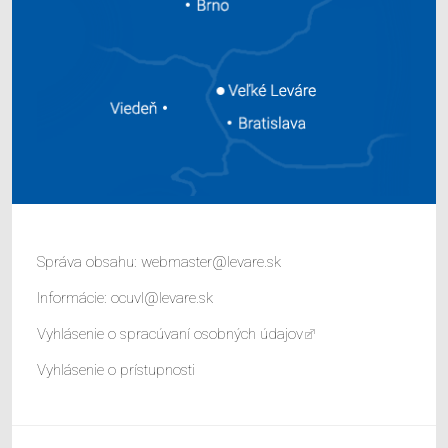
Správa obsahu:
webmaster@levare.sk
Informácie:
ocuvl@levare.sk
Vyhlásenie o spracúvaní osobných údajov
Vyhlásenie o prístupnosti