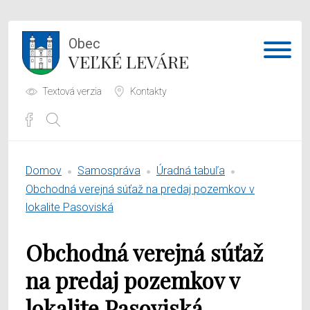
Obec
VEĽKÉ LEVÁRE
Textová verzia
Kontakty
Potrebujem vybaviť
Domov
Samospráva
Úradná tabuľa
Samospráva
Obchodná verejná súťaž na predaj pozemkov v
lokalite Pasoviská
Obecný úrad
Obchodná verejná súťaž
O obci
na predaj pozemkov v
lokalite Pasoviská