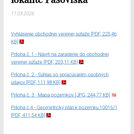
11.03.2026
Vyhlásenie obchodnej verejnej súťaže
[PDF, 225,46
KB]
Príloha č. 1 - Návrh na zaradenie do obchodnej
verejnej súťaže
[PDF, 203,11 KB]
Príloha č. 2 - Súhlas so spracúvaním osobných
údajov
[PDF, 111,98 KB]
Príloha č. 3 - Mapa pozemkov
[JPG, 244,77 KB]
Príloha č.4 - Geometrický plán k pozemku 10016/1
[PDF, 411,54 KB]