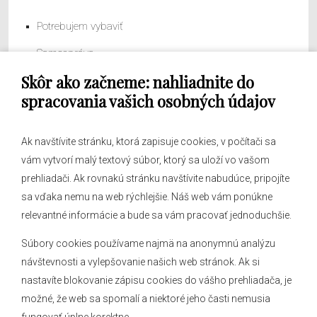
Potrebujem vybaviť
Samospráva
Skôr ako začneme: nahliadnite do
Obecný úrad
spracovania vašich osobných údajov
Ak navštívite stránku, ktorá zapisuje cookies, v počítači sa
vám vytvorí malý textový súbor, ktorý sa uloží vo vašom
O obci
prehliadači. Ak rovnakú stránku navštívite nabudúce, pripojíte
Novinky
sa vďaka nemu na web rýchlejšie. Náš web vám ponúkne
Hlásenia obecného rozhlasu
relevantné informácie a bude sa vám pracovať jednoduchšie.
Súbory cookies používame najmä na anonymnú analýzu
návštevnosti a vylepšovanie našich web stránok. Ak si
nastavíte blokovanie zápisu cookies do vášho prehliadača, je
Kontakt
možné, že web sa spomalí a niektoré jeho časti nemusia