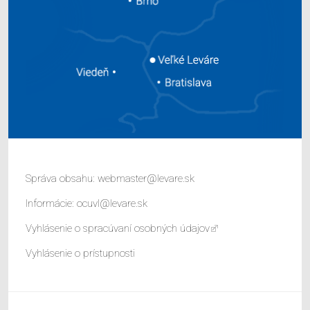
Správa obsahu:
webmaster@levare.sk
Informácie:
ocuvl@levare.sk
Vyhlásenie o spracúvaní osobných údajov
Vyhlásenie o prístupnosti