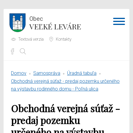
Obec
VEĽKÉ LEVÁRE
Textová verzia
Kontakty
Potrebujem vybaviť
Domov
Samospráva
Úradná tabuľa
Samospráva
Obchodná verejná súťaž - predaj pozemku určeného
na výstavbu rodinného domu - Poľná ulica
Obecný úrad
Obchodná verejná súťaž -
O obci
predaj pozemku
určeného na výstavbu