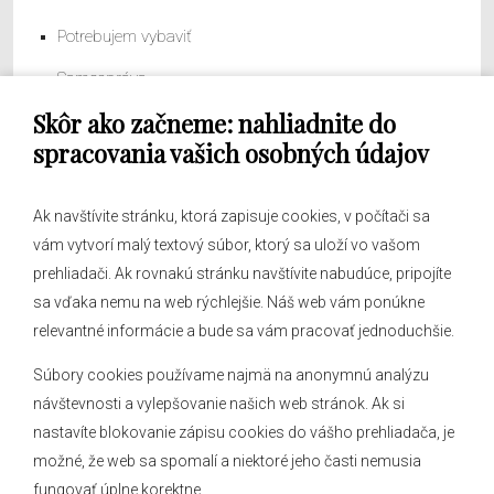
Potrebujem vybaviť
Samospráva
Skôr ako začneme: nahliadnite do
Obecný úrad
spracovania vašich osobných údajov
Ak navštívite stránku, ktorá zapisuje cookies, v počítači sa
vám vytvorí malý textový súbor, ktorý sa uloží vo vašom
O obci
prehliadači. Ak rovnakú stránku navštívite nabudúce, pripojíte
Novinky
sa vďaka nemu na web rýchlejšie. Náš web vám ponúkne
Hlásenia obecného rozhlasu
relevantné informácie a bude sa vám pracovať jednoduchšie.
Súbory cookies používame najmä na anonymnú analýzu
návštevnosti a vylepšovanie našich web stránok. Ak si
nastavíte blokovanie zápisu cookies do vášho prehliadača, je
Kontakt
možné, že web sa spomalí a niektoré jeho časti nemusia
fungovať úplne korektne.