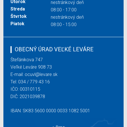
Utorok
nestránkový deň
Streda
08:00 - 17:00
Štvrtok
nestránkový deň
Piatok
08:00 - 15:00
OBECNÝ ÚRAD VEĽKÉ LEVÁRE
Štefánikova 747
Veľké Leváre 908 73
E-mail:
ocuvl@levare.sk
Tel:
034 / 779 43 16
IČO: 00310115
DIČ: 2021039878
IBAN: SK83 5600 0000 0033 1082 5001