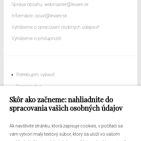
Správa obsahu:
webmaster@levare.sk
Informácie:
ocuvl@levare.sk
Vyhlásenie o spracúvaní osobných údajov
Vyhlásenie o prístupnosti
Potrebujem vybaviť
Samospráva
Skôr ako začneme: nahliadnite do
Obecný úrad
spracovania vašich osobných údajov
Ak navštívite stránku, ktorá zapisuje cookies, v počítači sa
vám vytvorí malý textový súbor, ktorý sa uloží vo vašom
O obci