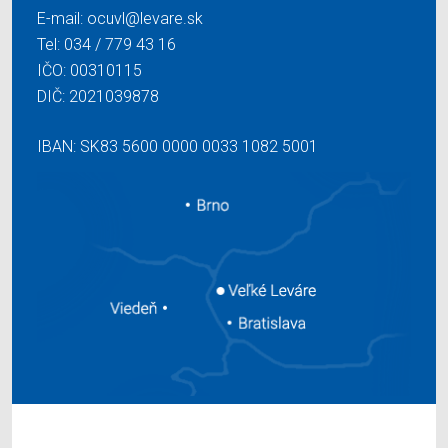
E-mail:
ocuvl@levare.sk
Tel:
034 / 779 43 16
IČO: 00310115
DIČ: 2021039878
IBAN: SK83 5600 0000 0033 1082 5001