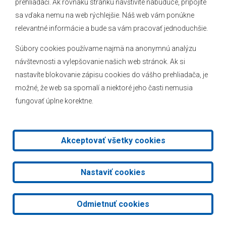
prehliadači. Ak rovnakú stránku navštívite nabudúce, pripojíte
Novinky
sa vďaka nemu na web rýchlejšie. Náš web vám ponúkne
Hlásenia obecného rozhlasu
relevantné informácie a bude sa vám pracovať jednoduchšie.
Súbory cookies používame najmä na anonymnú analýzu
návštevnosti a vylepšovanie našich web stránok. Ak si
nastavíte blokovanie zápisu cookies do vášho prehliadača, je
Kontakt
možné, že web sa spomalí a niektoré jeho časti nemusia
fungovať úplne korektne.
Mapa stránok
Facebook
Akceptovať všetky cookies
2026 © Obec Veľké Leváre
|
Tvorba web stránok
a
redakčný
Nastaviť cookies
systém
od
AlejTech, spol. s r.o.
Odmietnuť cookies