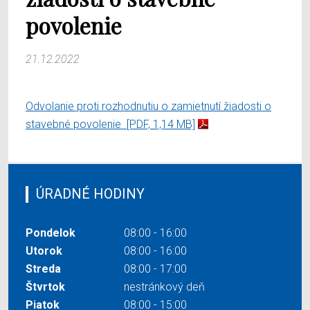
povolenie
21.12.2022
Odvolanie proti rozhodnutiu o zamietnutí žiadosti o
stavebné povolenie
[PDF, 1,14 MB]
ÚRADNÉ HODINY
Pondelok
08:00 - 16:00
Utorok
08:00 - 16:00
Streda
08:00 - 17:00
Štvrtok
nestránkový deň
Piatok
08:00 - 15:00