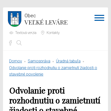
Obec
VEĽKÉ LEVÁRE
Textová verzia
Kontakty
Potrebujem vybaviť
Domov
Samospráva
Úradná tabuľa
Samospráva
Odvolanie proti rozhodnutiu o zamietnutí žiadosti o
stavebné povolenie
Obecný úrad
Odvolanie proti
O obci
rozhodnutiu o zamietnutí
žiadosti o stavebné