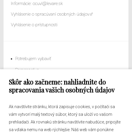
Informácie:
ocuvl@levare.sk
Vyhlásenie o spracúvaní osobných údajov
Vyhlásenie o prístupnosti
Potrebujem vybaviť
Samospráva
Skôr ako začneme: nahliadnite do
Obecný úrad
spracovania vašich osobných údajov
Ak navštívite stránku, ktorá zapisuje cookies, v počítači sa
vám vytvorí malý textový súbor, ktorý sa uloží vo vašom
O obci
prehliadači. Ak rovnakú stránku navštívite nabudúce, pripojíte
Novinky
sa vďaka nemu na web rýchlejšie. Náš web vám ponúkne