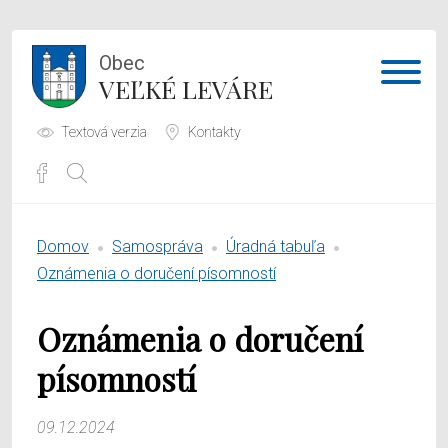
Obec
VEĽKÉ LEVÁRE
Textová verzia
Kontakty
Potrebujem vybaviť
Domov
Samospráva
Úradná tabuľa
Samospráva
Oznámenia o doručení písomností
Obecný úrad
Oznámenia o doručení
O obci
písomností
09.12.2024