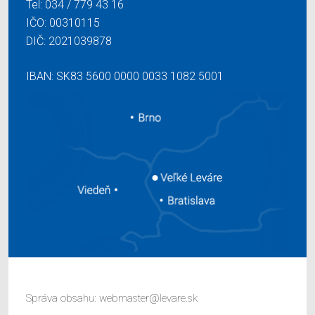
Tel:
034 / 779 43 16
IČO: 00310115
DIČ: 2021039878
IBAN: SK83 5600 0000 0033 1082 5001
Správa obsahu:
webmaster@levare.sk