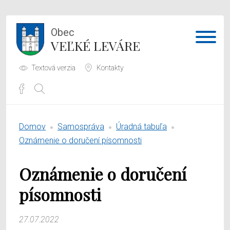
Obec
VEĽKÉ LEVÁRE
Textová verzia
Kontakty
Potrebujem vybaviť
Domov
Samospráva
Úradná tabuľa
Samospráva
Oznámenie o doručení písomnosti
Obecný úrad
Oznámenie o doručení
O obci
písomnosti
27.07.2022