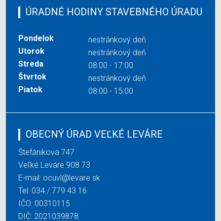
ÚRADNÉ HODINY STAVEBNÉHO ÚRADU
Pondelok
nestránkový deň
Utorok
nestránkový deň
Streda
08:00 - 17:00
Štvrtok
nestránkový deň
Piatok
08:00 - 15:00
OBECNÝ ÚRAD VEĽKÉ LEVÁRE
Štefánikova 747
Veľké Leváre 908 73
E-mail:
ocuvl@levare.sk
Tel:
034 / 779 43 16
IČO: 00310115
DIČ: 2021039878