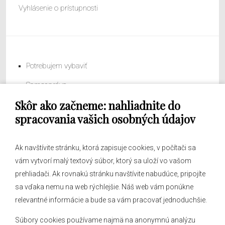
Vyhlásenie o prístupnosti
Potrebujem vybaviť
Samospráva
Skôr ako začneme: nahliadnite do
Obecný úrad
spracovania vašich osobných údajov
Ak navštívite stránku, ktorá zapisuje cookies, v počítači sa
vám vytvorí malý textový súbor, ktorý sa uloží vo vašom
O obci
prehliadači. Ak rovnakú stránku navštívite nabudúce, pripojíte
Novinky
sa vďaka nemu na web rýchlejšie. Náš web vám ponúkne
Hlásenia obecného rozhlasu
relevantné informácie a bude sa vám pracovať jednoduchšie.
Súbory cookies používame najmä na anonymnú analýzu