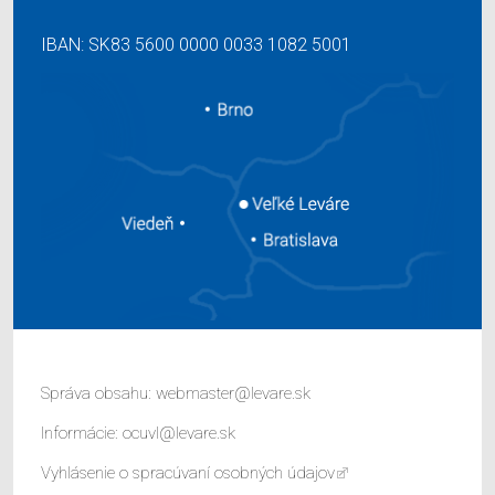
IBAN: SK83 5600 0000 0033 1082 5001
Správa obsahu:
webmaster@levare.sk
Informácie:
ocuvl@levare.sk
Vyhlásenie o spracúvaní osobných údajov