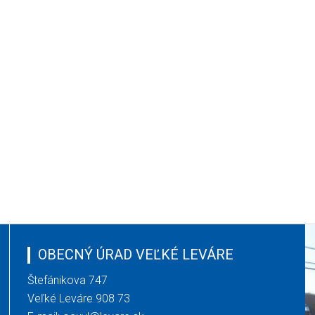
OBECNÝ ÚRAD VEĽKÉ LEVÁRE
Štefánikova 747
Veľké Leváre 908 73