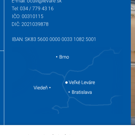
E-mail:
ocuvl@levare.sk
Tel:
034 / 779 43 16
IČO: 00310115
DIČ: 2021039878
IBAN: SK83 5600 0000 0033 1082 5001