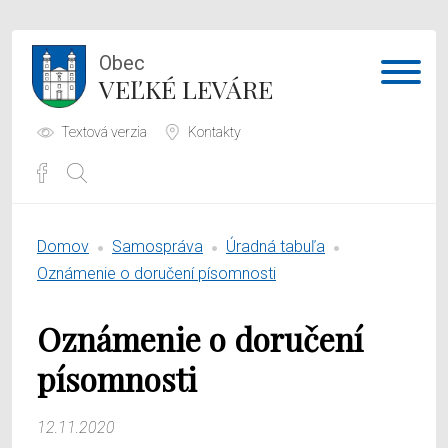
Obec
VEĽKÉ LEVÁRE
Textová verzia
Kontakty
Potrebujem vybaviť
Domov
Samospráva
Úradná tabuľa
Samospráva
Oznámenie o doručení písomnosti
Obecný úrad
Oznámenie o doručení
O obci
písomnosti
12.11.2020