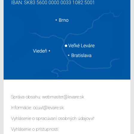
IBAN: SK83 5600 0000 0033 1082 5001
Správa obsahu:
webmaster@levare.sk
Informácie:
ocuvl@levare.sk
Vyhlásenie o spracúvaní osobných údajov
Vyhlásenie o prístupnosti