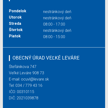
Pondelok
nestránkový deň
Utorok
nestránkový deň
Streda
08:00 - 17:00
Štvrtok
nestránkový deň
Piatok
08:00 - 15:00
OBECNÝ ÚRAD VEĽKÉ LEVÁRE
Štefánikova 747
Veľké Leváre 908 73
E-mail:
ocuvl@levare.sk
Tel:
034 / 779 43 16
IČO: 00310115
DIČ: 2021039878