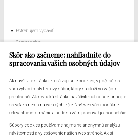
Potrebujem vybaviť
Samospráva
Skôr ako začneme: nahliadnite do
Obecný úrad
spracovania vašich osobných údajov
Ak navštívite stránku, ktorá zapisuje cookies, v počítači sa
vám vytvorí malý textový súbor, ktorý sa uloží vo vašom
O obci
prehliadači. Ak rovnakú stránku navštívite nabudúce, pripojíte
Novinky
sa vďaka nemu na web rýchlejšie. Náš web vám ponúkne
Hlásenia obecného rozhlasu
relevantné informácie a bude sa vám pracovať jednoduchšie.
Súbory cookies používame najmä na anonymnú analýzu
návštevnosti a vylepšovanie našich web stránok. Ak si