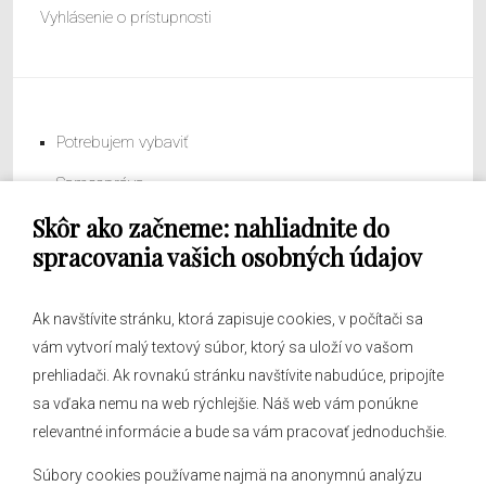
Vyhlásenie o prístupnosti
Potrebujem vybaviť
Samospráva
Skôr ako začneme: nahliadnite do
Obecný úrad
spracovania vašich osobných údajov
Ak navštívite stránku, ktorá zapisuje cookies, v počítači sa
vám vytvorí malý textový súbor, ktorý sa uloží vo vašom
O obci
prehliadači. Ak rovnakú stránku navštívite nabudúce, pripojíte
Novinky
sa vďaka nemu na web rýchlejšie. Náš web vám ponúkne
Hlásenia obecného rozhlasu
relevantné informácie a bude sa vám pracovať jednoduchšie.
Súbory cookies používame najmä na anonymnú analýzu