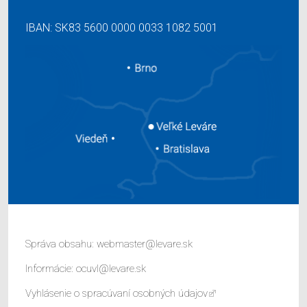
IBAN: SK83 5600 0000 0033 1082 5001
Správa obsahu:
webmaster@levare.sk
Informácie:
ocuvl@levare.sk
Vyhlásenie o spracúvaní osobných údajov