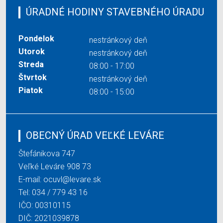
ÚRADNÉ HODINY STAVEBNÉHO ÚRADU
Pondelok
nestránkový deň
Utorok
nestránkový deň
Streda
08:00 - 17:00
Štvrtok
nestránkový deň
Piatok
08:00 - 15:00
OBECNÝ ÚRAD VEĽKÉ LEVÁRE
Štefánikova 747
Veľké Leváre 908 73
E-mail:
ocuvl@levare.sk
Tel:
034 / 779 43 16
IČO: 00310115
DIČ: 2021039878