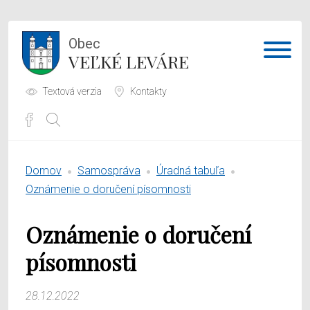
Obec
VEĽKÉ LEVÁRE
Textová verzia
Kontakty
Potrebujem vybaviť
Domov
Samospráva
Úradná tabuľa
Samospráva
Oznámenie o doručení písomnosti
Obecný úrad
Oznámenie o doručení
O obci
písomnosti
28.12.2022