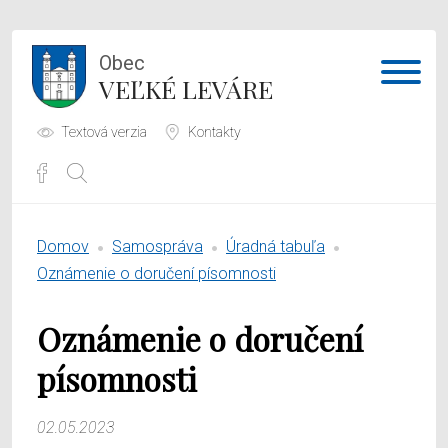
Obec
VEĽKÉ LEVÁRE
Textová verzia
Kontakty
Potrebujem vybaviť
Domov
Samospráva
Úradná tabuľa
Samospráva
Oznámenie o doručení písomnosti
Obecný úrad
Oznámenie o doručení
O obci
písomnosti
02.05.2023