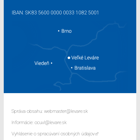
IBAN: SK83 5600 0000 0033 1082 5001
Správa obsahu:
webmaster@levare.sk
Informácie:
ocuvl@levare.sk
Vyhlásenie o spracúvaní osobných údajov