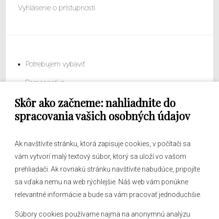
Vyhlásenie o prístupnosti
Potrebujem vybaviť
Samospráva
Skôr ako začneme: nahliadnite do
Obecný úrad
spracovania vašich osobných údajov
Ak navštívite stránku, ktorá zapisuje cookies, v počítači sa
vám vytvorí malý textový súbor, ktorý sa uloží vo vašom
O obci
prehliadači. Ak rovnakú stránku navštívite nabudúce, pripojíte
Novinky
sa vďaka nemu na web rýchlejšie. Náš web vám ponúkne
Hlásenia obecného rozhlasu
relevantné informácie a bude sa vám pracovať jednoduchšie.
Súbory cookies používame najmä na anonymnú analýzu