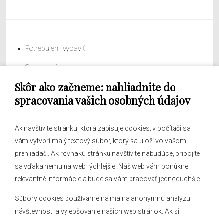
Potrebujem vybaviť
Samospráva
Skôr ako začneme: nahliadnite do
Obecný úrad
spracovania vašich osobných údajov
Ak navštívite stránku, ktorá zapisuje cookies, v počítači sa
vám vytvorí malý textový súbor, ktorý sa uloží vo vašom
O obci
prehliadači. Ak rovnakú stránku navštívite nabudúce, pripojíte
Novinky
sa vďaka nemu na web rýchlejšie. Náš web vám ponúkne
Hlásenia obecného rozhlasu
relevantné informácie a bude sa vám pracovať jednoduchšie.
Súbory cookies používame najmä na anonymnú analýzu
návštevnosti a vylepšovanie našich web stránok. Ak si