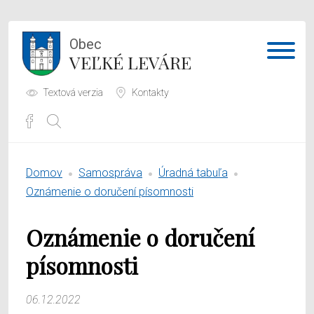
Obec
VEĽKÉ LEVÁRE
Textová verzia
Kontakty
Potrebujem vybaviť
Domov
Samospráva
Úradná tabuľa
Samospráva
Oznámenie o doručení písomnosti
Obecný úrad
Oznámenie o doručení
O obci
písomnosti
06.12.2022