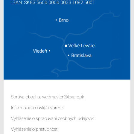
IBAN: SK83 5600 0000 0033 1082 5001
Správa obsahu:
webmaster@levare.sk
Informácie:
ocuvl@levare.sk
Vyhlásenie o spracúvaní osobných údajov
Vyhlásenie o prístupnosti