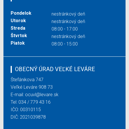
Pondelok
nestránkový deň
Utorok
nestránkový deň
Streda
08:00 - 17:00
Štvrtok
nestránkový deň
Piatok
08:00 - 15:00
OBECNÝ ÚRAD VEĽKÉ LEVÁRE
Štefánikova 747
Veľké Leváre 908 73
E-mail:
ocuvl@levare.sk
Tel:
034 / 779 43 16
IČO: 00310115
DIČ: 2021039878