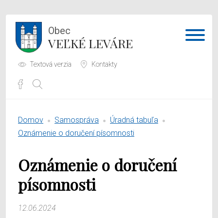
Obec
VEĽKÉ LEVÁRE
Textová verzia
Kontakty
Potrebujem vybaviť
Domov
Samospráva
Úradná tabuľa
Samospráva
Oznámenie o doručení písomnosti
Obecný úrad
Oznámenie o doručení
O obci
písomnosti
12.06.2024