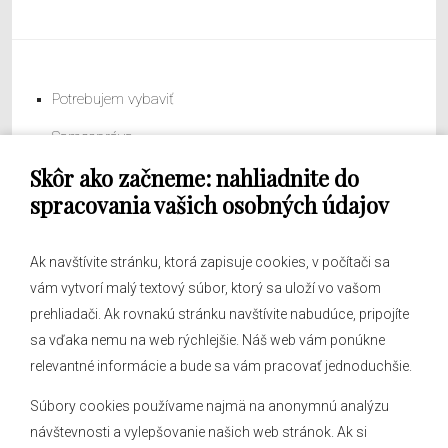
Potrebujem vybaviť
Samospráva
Skôr ako začneme: nahliadnite do
Obecný úrad
spracovania vašich osobných údajov
Ak navštívite stránku, ktorá zapisuje cookies, v počítači sa
vám vytvorí malý textový súbor, ktorý sa uloží vo vašom
O obci
prehliadači. Ak rovnakú stránku navštívite nabudúce, pripojíte
Novinky
sa vďaka nemu na web rýchlejšie. Náš web vám ponúkne
Hlásenia obecného rozhlasu
relevantné informácie a bude sa vám pracovať jednoduchšie.
Súbory cookies používame najmä na anonymnú analýzu
návštevnosti a vylepšovanie našich web stránok. Ak si