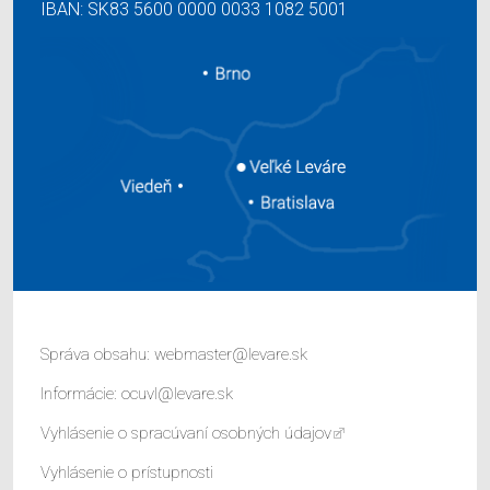
IBAN: SK83 5600 0000 0033 1082 5001
Správa obsahu:
webmaster@levare.sk
Informácie:
ocuvl@levare.sk
Vyhlásenie o spracúvaní osobných údajov
Vyhlásenie o prístupnosti