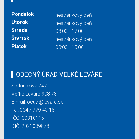
Pondelok
nestránkový deň
Utorok
nestránkový deň
Streda
08:00 - 17:00
Štvrtok
nestránkový deň
Piatok
08:00 - 15:00
OBECNÝ ÚRAD VEĽKÉ LEVÁRE
Štefánikova 747
Veľké Leváre 908 73
E-mail:
ocuvl@levare.sk
Tel:
034 / 779 43 16
IČO: 00310115
DIČ: 2021039878