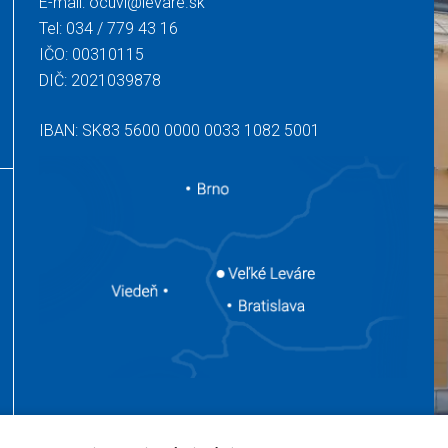
E-mail:
ocuvl@levare.sk
Tel:
034 / 779 43 16
IČO: 00310115
DIČ: 2021039878
IBAN: SK83 5600 0000 0033 1082 5001