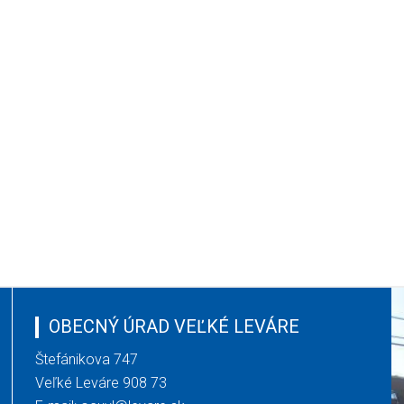
OBECNÝ ÚRAD VEĽKÉ LEVÁRE
Štefánikova 747
Veľké Leváre 908 73