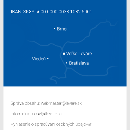
IBAN: SK83 5600 0000 0033 1082 5001
Správa obsahu:
webmaster@levare.sk
Informácie:
ocuvl@levare.sk
Vyhlásenie o spracúvaní osobných údajov