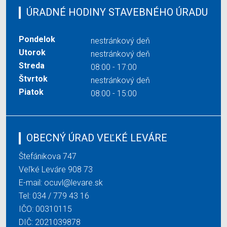
ÚRADNÉ HODINY STAVEBNÉHO ÚRADU
Pondelok
nestránkový deň
Utorok
nestránkový deň
Streda
08:00 - 17:00
Štvrtok
nestránkový deň
Piatok
08:00 - 15:00
OBECNÝ ÚRAD VEĽKÉ LEVÁRE
Štefánikova 747
Veľké Leváre 908 73
E-mail:
ocuvl@levare.sk
Tel:
034 / 779 43 16
IČO: 00310115
DIČ: 2021039878