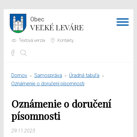
Obec
VEĽKÉ LEVÁRE
Textová verzia
Kontakty
Potrebujem vybaviť
Domov
Samospráva
Úradná tabuľa
Samospráva
Oznámenie o doručení písomnosti
Obecný úrad
Oznámenie o doručení
O obci
písomnosti
29.11.2023