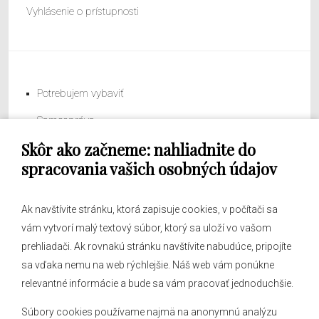
Vyhlásenie o prístupnosti
Potrebujem vybaviť
Samospráva
Skôr ako začneme: nahliadnite do
Obecný úrad
spracovania vašich osobných údajov
Ak navštívite stránku, ktorá zapisuje cookies, v počítači sa
vám vytvorí malý textový súbor, ktorý sa uloží vo vašom
O obci
prehliadači. Ak rovnakú stránku navštívite nabudúce, pripojíte
Novinky
sa vďaka nemu na web rýchlejšie. Náš web vám ponúkne
Hlásenia obecného rozhlasu
relevantné informácie a bude sa vám pracovať jednoduchšie.
Súbory cookies používame najmä na anonymnú analýzu