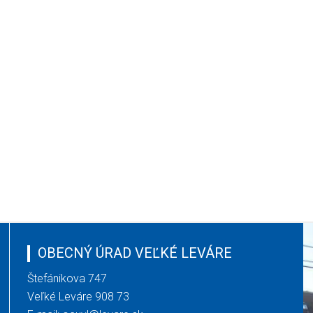
OBECNÝ ÚRAD VEĽKÉ LEVÁRE
Štefánikova 747
Veľké Leváre 908 73