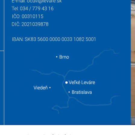
E-mail:
ocuvl@levare.sk
Tel:
034 / 779 43 16
IČO: 00310115
DIČ: 2021039878
IBAN: SK83 5600 0000 0033 1082 5001