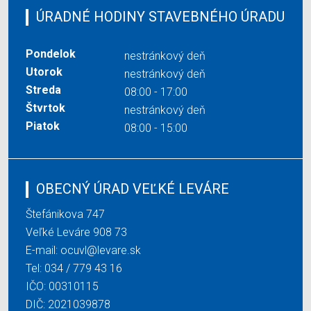
ÚRADNÉ HODINY STAVEBNÉHO ÚRADU
Pondelok
nestránkový deň
Utorok
nestránkový deň
Streda
08:00 - 17:00
Štvrtok
nestránkový deň
Piatok
08:00 - 15:00
OBECNÝ ÚRAD VEĽKÉ LEVÁRE
Štefánikova 747
Veľké Leváre 908 73
E-mail:
ocuvl@levare.sk
Tel:
034 / 779 43 16
IČO: 00310115
DIČ: 2021039878