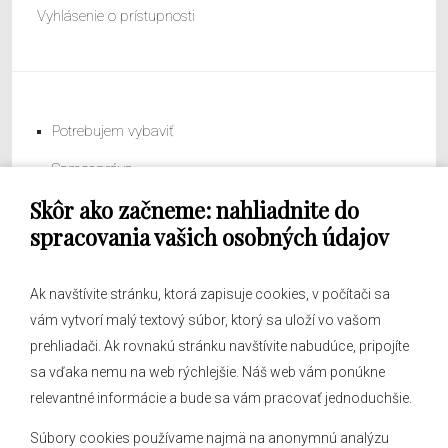
Vyhlásenie o prístupnosti
Potrebujem vybaviť
Samospráva
Skôr ako začneme: nahliadnite do
Obecný úrad
spracovania vašich osobných údajov
Ak navštívite stránku, ktorá zapisuje cookies, v počítači sa
vám vytvorí malý textový súbor, ktorý sa uloží vo vašom
O obci
prehliadači. Ak rovnakú stránku navštívite nabudúce, pripojíte
Novinky
sa vďaka nemu na web rýchlejšie. Náš web vám ponúkne
Hlásenia obecného rozhlasu
relevantné informácie a bude sa vám pracovať jednoduchšie.
Súbory cookies používame najmä na anonymnú analýzu