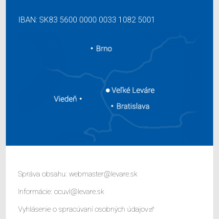
IBAN: SK83 5600 0000 0033 1082 5001
Správa obsahu:
webmaster@levare.sk
Informácie:
ocuvl@levare.sk
Vyhlásenie o spracúvaní osobných údajov