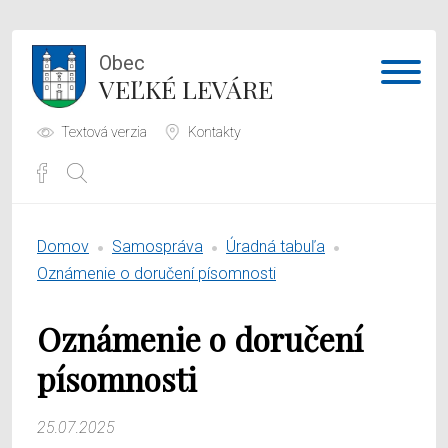
Obec
VEĽKÉ LEVÁRE
Textová verzia
Kontakty
Potrebujem vybaviť
Domov
Samospráva
Úradná tabuľa
Samospráva
Oznámenie o doručení písomnosti
Obecný úrad
Oznámenie o doručení
O obci
písomnosti
25.07.2025