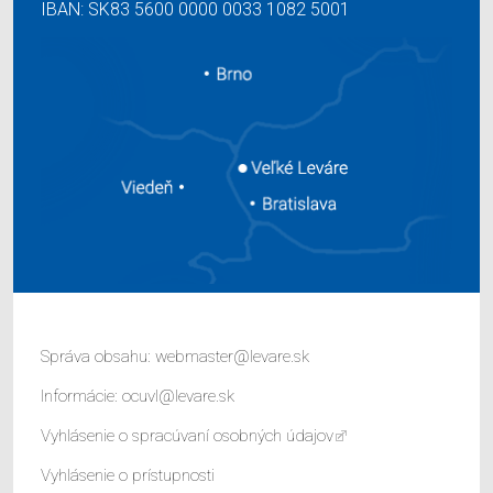
IBAN: SK83 5600 0000 0033 1082 5001
Správa obsahu:
webmaster@levare.sk
Informácie:
ocuvl@levare.sk
Vyhlásenie o spracúvaní osobných údajov
Vyhlásenie o prístupnosti