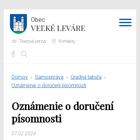
Obec
VEĽKÉ LEVÁRE
Textová verzia
Kontakty
Potrebujem vybaviť
Domov
Samospráva
Úradná tabuľa
Samospráva
Oznámenie o doručení písomnosti
Obecný úrad
Oznámenie o doručení
O obci
písomnosti
07.02.2024