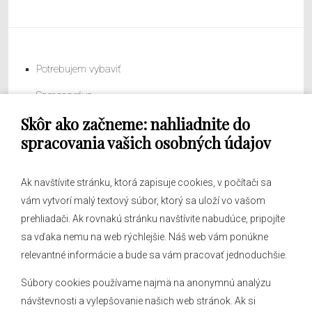
Potrebujem vybaviť
Samospráva
Skôr ako začneme: nahliadnite do
Obecný úrad
spracovania vašich osobných údajov
Ak navštívite stránku, ktorá zapisuje cookies, v počítači sa
vám vytvorí malý textový súbor, ktorý sa uloží vo vašom
O obci
prehliadači. Ak rovnakú stránku navštívite nabudúce, pripojíte
Novinky
sa vďaka nemu na web rýchlejšie. Náš web vám ponúkne
Hlásenia obecného rozhlasu
relevantné informácie a bude sa vám pracovať jednoduchšie.
Súbory cookies používame najmä na anonymnú analýzu
návštevnosti a vylepšovanie našich web stránok. Ak si