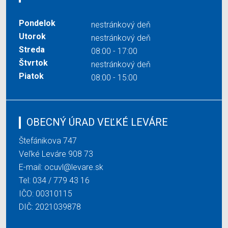
Pondelok
nestránkový deň
Utorok
nestránkový deň
Streda
08:00 - 17:00
Štvrtok
nestránkový deň
Piatok
08:00 - 15:00
OBECNÝ ÚRAD VEĽKÉ LEVÁRE
Štefánikova 747
Veľké Leváre 908 73
E-mail:
ocuvl@levare.sk
Tel:
034 / 779 43 16
IČO: 00310115
DIČ: 2021039878