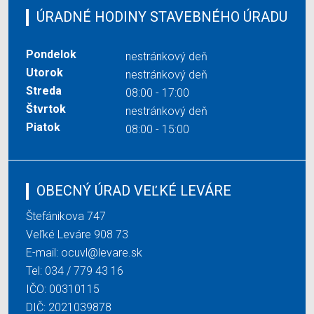
ÚRADNÉ HODINY STAVEBNÉHO ÚRADU
Pondelok
nestránkový deň
Utorok
nestránkový deň
Streda
08:00 - 17:00
Štvrtok
nestránkový deň
Piatok
08:00 - 15:00
OBECNÝ ÚRAD VEĽKÉ LEVÁRE
Štefánikova 747
Veľké Leváre 908 73
E-mail:
ocuvl@levare.sk
Tel:
034 / 779 43 16
IČO: 00310115
DIČ: 2021039878