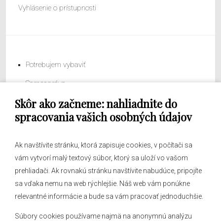
Vyhlásenie o prístupnosti
Potrebujem vybaviť
Samospráva
Skôr ako začneme: nahliadnite do
Obecný úrad
spracovania vašich osobných údajov
Ak navštívite stránku, ktorá zapisuje cookies, v počítači sa
vám vytvorí malý textový súbor, ktorý sa uloží vo vašom
O obci
prehliadači. Ak rovnakú stránku navštívite nabudúce, pripojíte
Novinky
sa vďaka nemu na web rýchlejšie. Náš web vám ponúkne
Hlásenia obecného rozhlasu
relevantné informácie a bude sa vám pracovať jednoduchšie.
Súbory cookies používame najmä na anonymnú analýzu