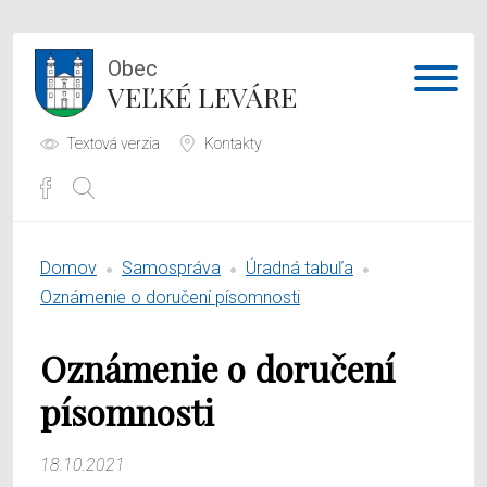
Obec
VEĽKÉ LEVÁRE
Textová verzia
Kontakty
Potrebujem vybaviť
Domov
Samospráva
Úradná tabuľa
Samospráva
Oznámenie o doručení písomnosti
Obecný úrad
Oznámenie o doručení
O obci
písomnosti
18.10.2021