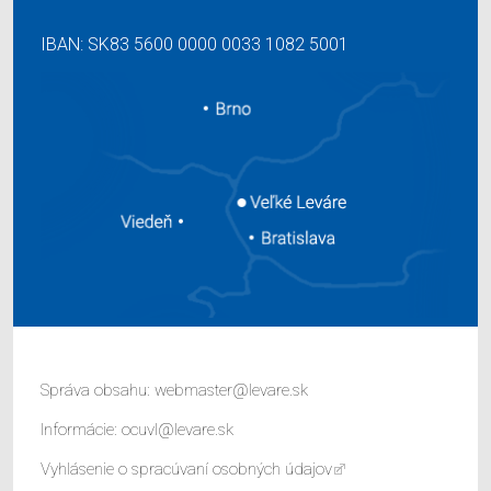
IBAN: SK83 5600 0000 0033 1082 5001
Správa obsahu:
webmaster@levare.sk
Informácie:
ocuvl@levare.sk
Vyhlásenie o spracúvaní osobných údajov