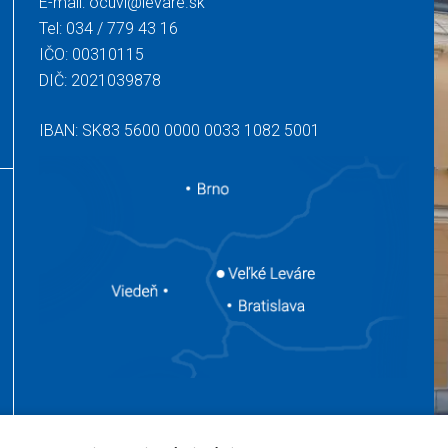
E-mail:
ocuvl@levare.sk
Tel:
034 / 779 43 16
IČO: 00310115
DIČ: 2021039878
IBAN: SK83 5600 0000 0033 1082 5001