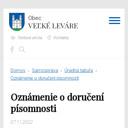
Obec
VEĽKÉ LEVÁRE
Textová verzia
Kontakty
Potrebujem vybaviť
Domov
Samospráva
Úradná tabuľa
Samospráva
Oznámenie o doručení písomnosti
Obecný úrad
Oznámenie o doručení
O obci
písomnosti
07.11.2022