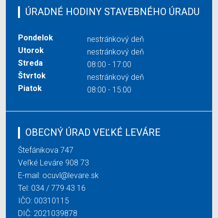
ÚRADNÉ HODINY STAVEBNÉHO ÚRADU
Pondelok
nestránkový deň
Utorok
nestránkový deň
Streda
08:00 - 17:00
Štvrtok
nestránkový deň
Piatok
08:00 - 15:00
OBECNÝ ÚRAD VEĽKÉ LEVÁRE
Štefánikova 747
Veľké Leváre 908 73
E-mail:
ocuvl@levare.sk
Tel:
034 / 779 43 16
IČO: 00310115
DIČ: 2021039878