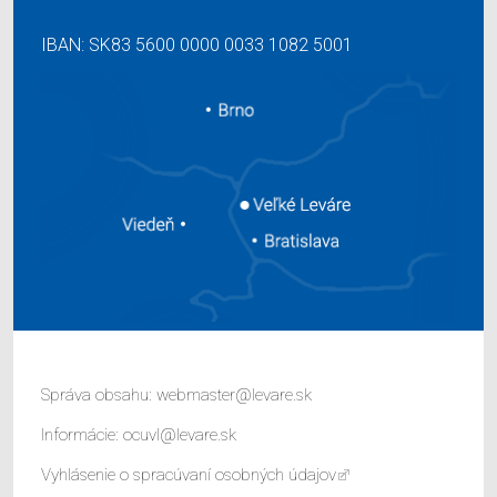
IBAN: SK83 5600 0000 0033 1082 5001
Správa obsahu:
webmaster@levare.sk
Informácie:
ocuvl@levare.sk
Vyhlásenie o spracúvaní osobných údajov