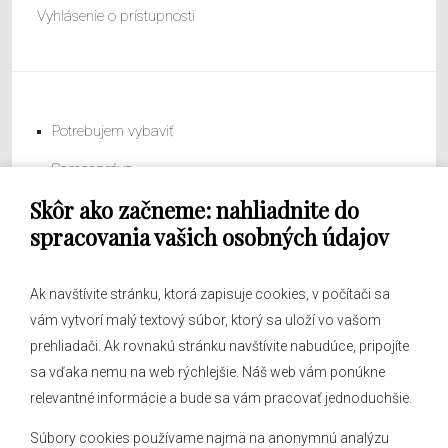
Vyhlásenie o prístupnosti
Potrebujem vybaviť
Samospráva
Skôr ako začneme: nahliadnite do
Obecný úrad
spracovania vašich osobných údajov
Ak navštívite stránku, ktorá zapisuje cookies, v počítači sa
vám vytvorí malý textový súbor, ktorý sa uloží vo vašom
O obci
prehliadači. Ak rovnakú stránku navštívite nabudúce, pripojíte
Novinky
sa vďaka nemu na web rýchlejšie. Náš web vám ponúkne
Hlásenia obecného rozhlasu
relevantné informácie a bude sa vám pracovať jednoduchšie.
Súbory cookies používame najmä na anonymnú analýzu