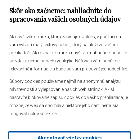
Skôr ako začneme: nahliadnite do
Obecný úrad
spracovania vašich osobných údajov
Ak navštívite stránku, ktorá zapisuje cookies, v počítači sa
vám vytvorí malý textový súbor, ktorý sa uloží vo vašom
O obci
prehliadači. Ak rovnakú stránku navštívite nabudúce, pripojíte
Novinky
sa vďaka nemu na web rýchlejšie. Náš web vám ponúkne
Hlásenia obecného rozhlasu
relevantné informácie a bude sa vám pracovať jednoduchšie.
Súbory cookies používame najmä na anonymnú analýzu
návštevnosti a vylepšovanie našich web stránok. Ak si
nastavíte blokovanie zápisu cookies do vášho prehliadača, je
Kontakt
možné, že web sa spomalí a niektoré jeho časti nemusia
fungovať úplne korektne.
Mapa stránok
Facebook
Akceptovať všetky cookies