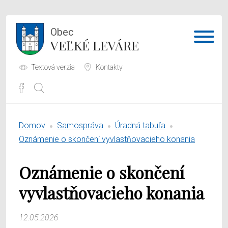
Obec
VEĽKÉ LEVÁRE
Textová verzia
Kontakty
Potrebujem vybaviť
Domov
Samospráva
Úradná tabuľa
Samospráva
Oznámenie o skončení vyvlastňovacieho konania
Obecný úrad
Oznámenie o skončení
O obci
vyvlastňovacieho konania
12.05.2026