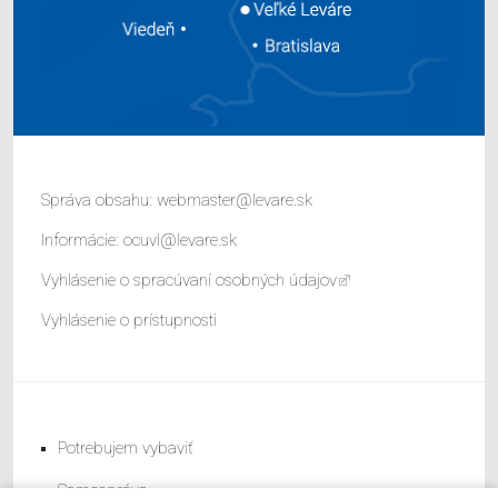
Správa obsahu:
webmaster@levare.sk
Informácie:
ocuvl@levare.sk
Vyhlásenie o spracúvaní osobných údajov
Vyhlásenie o prístupnosti
Potrebujem vybaviť
Samospráva