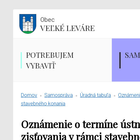
Obec
VEĽKÉ LEVÁRE
POTREBUJEM
SAM
VYBAVIŤ
Domov
Samospráva
Úradná tabuľa
Oznámenie
stavebného konania
Oznámenie o termíne ústn
zisťovania v rámci staveb