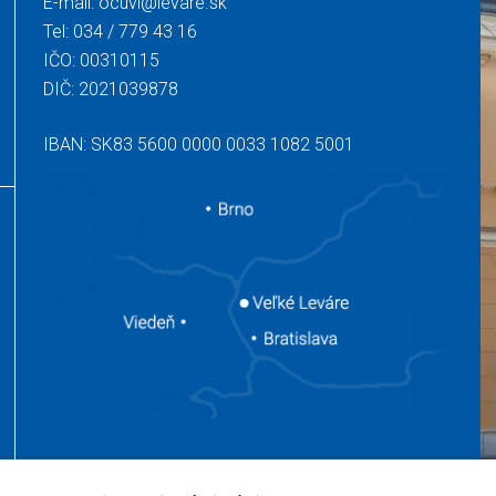
E-mail:
ocuvl@levare.sk
Tel:
034 / 779 43 16
IČO: 00310115
DIČ: 2021039878
IBAN: SK83 5600 0000 0033 1082 5001