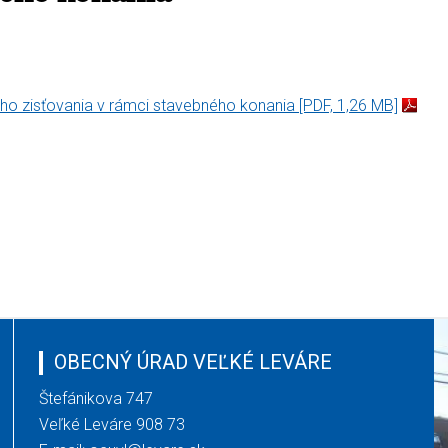
ho zisťovania v rámci stavebného konania
[PDF, 1,26 MB]
OBECNÝ ÚRAD VEĽKÉ LEVÁRE
Štefánikova 747
Veľké Leváre 908 73