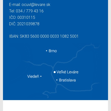
E-mail:
ocuvl@levare.sk
Tel:
034 / 779 43 16
IČO: 00310115
DIČ: 2021039878
IBAN: SK83 5600 0000 0033 1082 5001