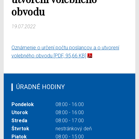
obvodu
19.07.2022
Oznámenie o určení počtu poslancov a o utvorení
volebného obvodu
[PDF, 95,66 KB]
ÚRADNÉ HODINY
Pondelok
08:00 - 16:00
Utorok
08:00 - 16:00
Streda
08:00 - 17:00
Štvrtok
nestránkový deň
Piatok
08:00 - 15:00