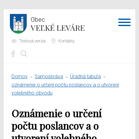
Obec
VEĽKÉ LEVÁRE
Textová verzia
Kontakty
Potrebujem vybaviť
Domov
Samospráva
Úradná tabuľa
Samospráva
oznámenie o určení počtu poslancov a o utvorení
volebného obvodu
Obecný úrad
Oznámenie o určení
O obci
počtu poslancov a o
utvorení volebného