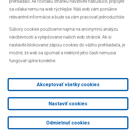
prehliadači. Ak rovnakú stránku navštívite nabudúce, pripojíte
Novinky
sa vďaka nemu na web rýchlejšie. Náš web vám ponúkne
Hlásenia obecného rozhlasu
relevantné informácie a bude sa vám pracovať jednoduchšie.
Súbory cookies používame najmä na anonymnú analýzu
návštevnosti a vylepšovanie našich web stránok. Ak si
nastavíte blokovanie zápisu cookies do vášho prehliadača, je
Kontakt
možné, že web sa spomalí a niektoré jeho časti nemusia
fungovať úplne korektne.
Mapa stránok
Facebook
Akceptovať všetky cookies
2026 © Obec Veľké Leváre
|
Tvorba web stránok
a
redakčný
Nastaviť cookies
systém
od
AlejTech, spol. s r.o.
Odmietnuť cookies