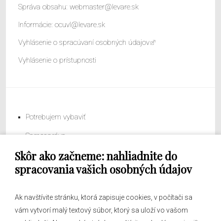
Správa obsahu:
webmaster@levare.sk
Informácie:
ocuvl@levare.sk
Vyhlásenie o spracúvaní osobných údajov
Vyhlásenie o prístupnosti
Potrebujem vybaviť
Samospráva
Skôr ako začneme: nahliadnite do
Obecný úrad
spracovania vašich osobných údajov
Ak navštívite stránku, ktorá zapisuje cookies, v počítači sa
vám vytvorí malý textový súbor, ktorý sa uloží vo vašom
O obci