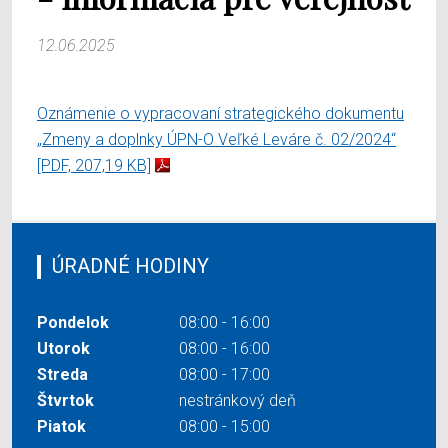
12.06.2025
Oznámenie o vypracovaní strategického dokumentu
„Zmeny a doplnky ÚPN-O Veľké Leváre č. 02/2024“
[PDF, 207,19 KB]
ÚRADNÉ HODINY
Pondelok
08:00 - 16:00
Utorok
08:00 - 16:00
Streda
08:00 - 17:00
Štvrtok
nestránkový deň
Piatok
08:00 - 15:00