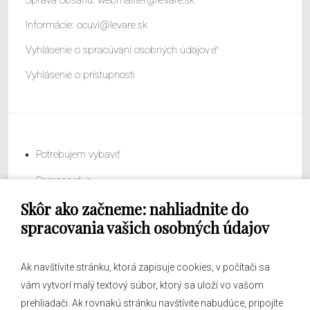
Informácie:
ocuvl@levare.sk
Vyhlásenie o spracúvaní osobných údajov
Vyhlásenie o prístupnosti
Potrebujem vybaviť
Samospráva
Skôr ako začneme: nahliadnite do
Obecný úrad
spracovania vašich osobných údajov
Ak navštívite stránku, ktorá zapisuje cookies, v počítači sa
vám vytvorí malý textový súbor, ktorý sa uloží vo vašom
O obci
prehliadači. Ak rovnakú stránku navštívite nabudúce, pripojíte