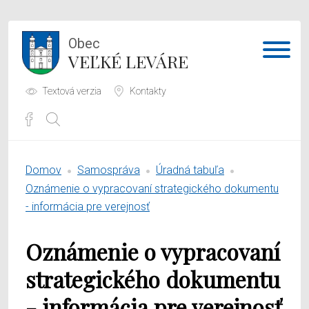
Obec
VEĽKÉ LEVÁRE
Textová verzia
Kontakty
Potrebujem vybaviť
Domov
Samospráva
Úradná tabuľa
Samospráva
Oznámenie o vypracovaní strategického dokumentu
- informácia pre verejnosť
Obecný úrad
Oznámenie o vypracovaní
O obci
strategického dokumentu
- informácia pre verejnosť