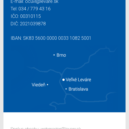
E-mail:
ocuvl@levare.sk
Tel:
034 / 779 43 16
IČO: 00310115
DIČ: 2021039878
IBAN: SK83 5600 0000 0033 1082 5001
Správa obsahu:
webmaster@levare.sk