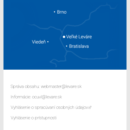
Správa obsahu:
webmaster@levare.sk
Informácie:
ocuvl@levare.sk
Vyhlásenie o spracúvaní osobných údajov
Vyhlásenie o prístupnosti