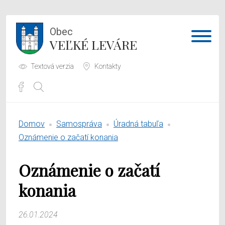
Obec
VEĽKÉ LEVÁRE
Textová verzia
Kontakty
Potrebujem vybaviť
Domov
Samospráva
Úradná tabuľa
Samospráva
Oznámenie o začatí konania
Obecný úrad
Oznámenie o začatí
O obci
konania
26.01.2024