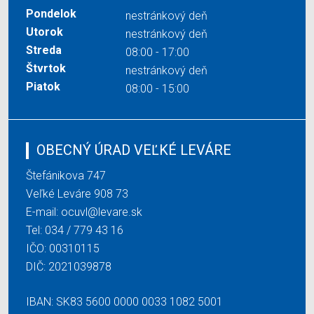
Pondelok
nestránkový deň
Utorok
nestránkový deň
Streda
08:00 - 17:00
Štvrtok
nestránkový deň
Piatok
08:00 - 15:00
OBECNÝ ÚRAD VEĽKÉ LEVÁRE
Štefánikova 747
Veľké Leváre 908 73
E-mail:
ocuvl@levare.sk
Tel:
034 / 779 43 16
IČO: 00310115
DIČ: 2021039878
IBAN: SK83 5600 0000 0033 1082 5001