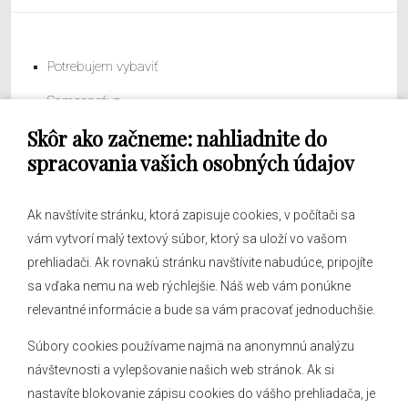
Potrebujem vybaviť
Samospráva
Skôr ako začneme: nahliadnite do
Obecný úrad
spracovania vašich osobných údajov
Ak navštívite stránku, ktorá zapisuje cookies, v počítači sa
vám vytvorí malý textový súbor, ktorý sa uloží vo vašom
O obci
prehliadači. Ak rovnakú stránku navštívite nabudúce, pripojíte
Novinky
sa vďaka nemu na web rýchlejšie. Náš web vám ponúkne
Hlásenia obecného rozhlasu
relevantné informácie a bude sa vám pracovať jednoduchšie.
Súbory cookies používame najmä na anonymnú analýzu
návštevnosti a vylepšovanie našich web stránok. Ak si
nastavíte blokovanie zápisu cookies do vášho prehliadača, je