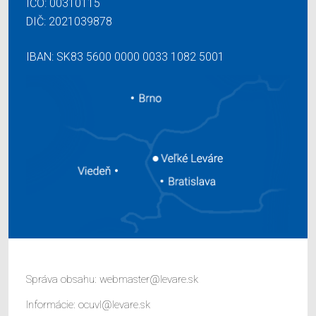
IČO: 00310115
DIČ: 2021039878
IBAN: SK83 5600 0000 0033 1082 5001
Správa obsahu:
webmaster@levare.sk
Informácie:
ocuvl@levare.sk