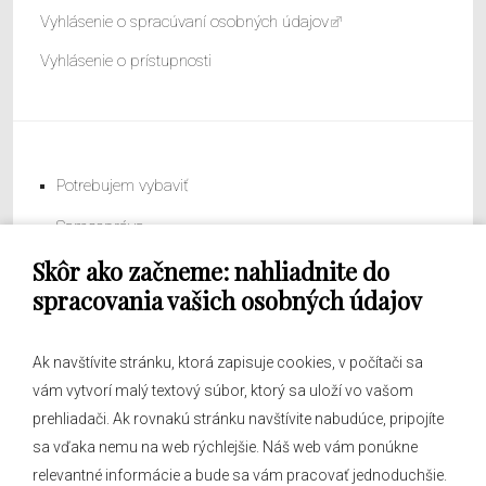
Vyhlásenie o spracúvaní osobných údajov
Vyhlásenie o prístupnosti
Potrebujem vybaviť
Samospráva
Skôr ako začneme: nahliadnite do
Obecný úrad
spracovania vašich osobných údajov
Ak navštívite stránku, ktorá zapisuje cookies, v počítači sa
vám vytvorí malý textový súbor, ktorý sa uloží vo vašom
O obci
prehliadači. Ak rovnakú stránku navštívite nabudúce, pripojíte
Novinky
sa vďaka nemu na web rýchlejšie. Náš web vám ponúkne
Hlásenia obecného rozhlasu
relevantné informácie a bude sa vám pracovať jednoduchšie.