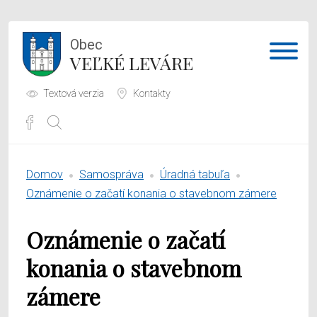
Obec
VEĽKÉ LEVÁRE
Textová verzia
Kontakty
Potrebujem vybaviť
Domov
Samospráva
Úradná tabuľa
Samospráva
Oznámenie o začatí konania o stavebnom zámere
Obecný úrad
Oznámenie o začatí
O obci
konania o stavebnom
zámere