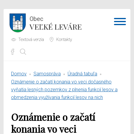
Obec
VEĽKÉ LEVÁRE
Textová verzia
Kontakty
Potrebujem vybaviť
Domov
Samospráva
Úradná tabuľa
Samospráva
Oznámenie o začatí konania vo veci dočasného
vyňatia lesných pozemkov z plnenia funkcií lesov a
Obecný úrad
obmedzenia využívania funkcií lesov na nich
O obci
Oznámenie o začatí
konania vo veci