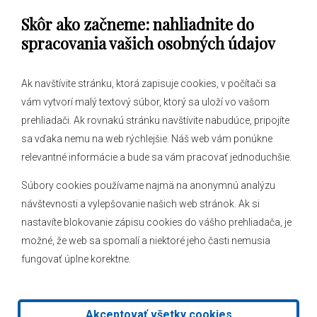
Skôr ako začneme: nahliadnite do
Obecný úrad
spracovania vašich osobných údajov
Ak navštívite stránku, ktorá zapisuje cookies, v počítači sa
vám vytvorí malý textový súbor, ktorý sa uloží vo vašom
O obci
prehliadači. Ak rovnakú stránku navštívite nabudúce, pripojíte
Novinky
sa vďaka nemu na web rýchlejšie. Náš web vám ponúkne
Hlásenia obecného rozhlasu
relevantné informácie a bude sa vám pracovať jednoduchšie.
Súbory cookies používame najmä na anonymnú analýzu
návštevnosti a vylepšovanie našich web stránok. Ak si
nastavíte blokovanie zápisu cookies do vášho prehliadača, je
Kontakt
možné, že web sa spomalí a niektoré jeho časti nemusia
fungovať úplne korektne.
Mapa stránok
Facebook
Akceptovať všetky cookies