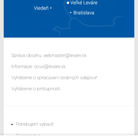
Správa obsahu:
webmaster@levare.sk
Informácie:
ocuvl@levare.sk
Vyhlásenie o spracúvaní osobných údajov
Vyhlásenie o prístupnosti
Potrebujem vybaviť
Samospráva