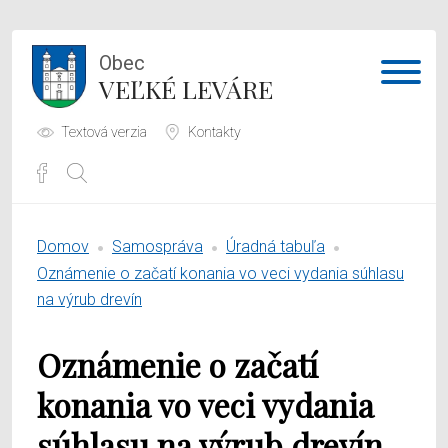
Obec
VEĽKÉ LEVÁRE
Textová verzia
Kontakty
Potrebujem vybaviť
Domov
Samospráva
Úradná tabuľa
Samospráva
Oznámenie o začatí konania vo veci vydania súhlasu
na výrub drevín
Obecný úrad
Oznámenie o začatí
O obci
konania vo veci vydania
súhlasu na výrub drevín