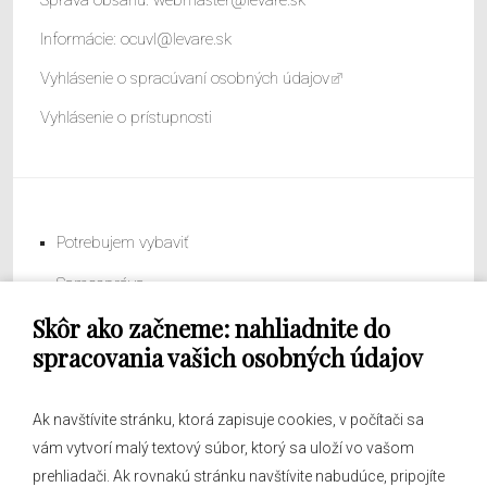
Informácie:
ocuvl@levare.sk
Vyhlásenie o spracúvaní osobných údajov
Vyhlásenie o prístupnosti
Potrebujem vybaviť
Samospráva
Skôr ako začneme: nahliadnite do
Obecný úrad
spracovania vašich osobných údajov
Ak navštívite stránku, ktorá zapisuje cookies, v počítači sa
vám vytvorí malý textový súbor, ktorý sa uloží vo vašom
O obci
prehliadači. Ak rovnakú stránku navštívite nabudúce, pripojíte