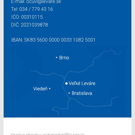
E-mail:
ocuvl@levare.sk
Tel:
034 / 779 43 16
IČO: 00310115
DIČ: 2021039878
IBAN: SK83 5600 0000 0033 1082 5001
Správa obsahu:
webmaster@levare.sk