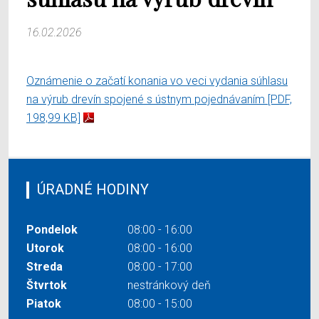
16.02.2026
Oznámenie o začatí konania vo veci vydania súhlasu
na výrub drevín spojené s ústnym pojednávaním
[PDF,
198,99 KB]
ÚRADNÉ HODINY
Pondelok
08:00 - 16:00
Utorok
08:00 - 16:00
Streda
08:00 - 17:00
Štvrtok
nestránkový deň
Piatok
08:00 - 15:00