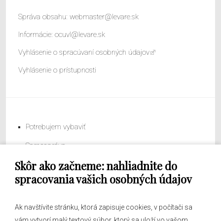
Správa obsahu:
webmaster@levare.sk
Informácie:
ocuvl@levare.sk
Vyhlásenie o spracúvaní osobných údajov
Vyhlásenie o prístupnosti
Potrebujem vybaviť
Samospráva
Skôr ako začneme: nahliadnite do
Obecný úrad
spracovania vašich osobných údajov
Ak navštívite stránku, ktorá zapisuje cookies, v počítači sa
vám vytvorí malý textový súbor, ktorý sa uloží vo vašom