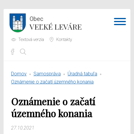
Obec
VEĽKÉ LEVÁRE
Textová verzia
Kontakty
Potrebujem vybaviť
Domov
Samospráva
Úradná tabuľa
Samospráva
Oznámenie o začatí územného konania
Obecný úrad
Oznámenie o začatí
O obci
územného konania
27.10.2021