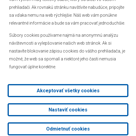
O obci
prehliadači. Ak rovnakú stránku navštívite nabudúce, pripojíte
Novinky
sa vďaka nemu na web rýchlejšie. Náš web vám ponúkne
Hlásenia obecného rozhlasu
relevantné informácie a bude sa vám pracovať jednoduchšie.
Súbory cookies používame najmä na anonymnú analýzu
návštevnosti a vylepšovanie našich web stránok. Ak si
nastavíte blokovanie zápisu cookies do vášho prehliadača, je
Kontakt
možné, že web sa spomalí a niektoré jeho časti nemusia
fungovať úplne korektne.
Mapa stránok
Facebook
Akceptovať všetky cookies
2026 © Obec Veľké Leváre
|
Tvorba web stránok
a
redakčný
Nastaviť cookies
systém
od
AlejTech, spol. s r.o.
Odmietnuť cookies