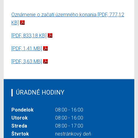
Oznámenie o začatí územného konania
[PDF, 777,12
KB]
[PDF, 833,18 KB]
[PDF, 1,41 MB]
[PDF, 3,63 MB]
ÚRADNÉ HODINY
Pondelok
08:00 - 16:00
Utorok
08:00 - 16:00
Streda
08:00 - 17:00
Štvrtok
nestránkový deň