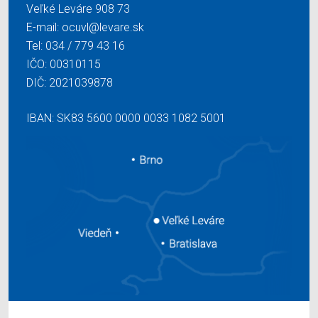
Veľké Leváre 908 73
E-mail:
ocuvl@levare.sk
Tel:
034 / 779 43 16
IČO: 00310115
DIČ: 2021039878
IBAN: SK83 5600 0000 0033 1082 5001