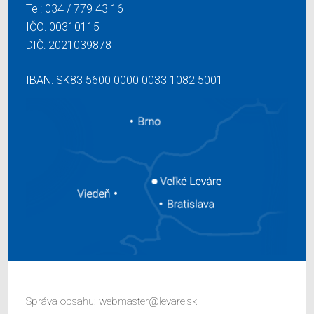
Tel:
034 / 779 43 16
IČO: 00310115
DIČ: 2021039878
IBAN: SK83 5600 0000 0033 1082 5001
Správa obsahu:
webmaster@levare.sk