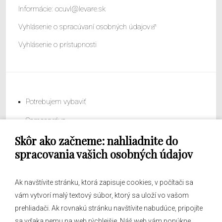
Informácie:
ocuvl@levare.sk
Vyhlásenie o spracúvaní osobných údajov
Vyhlásenie o prístupnosti
Potrebujem vybaviť
Samospráva
Skôr ako začneme: nahliadnite do
Obecný úrad
spracovania vašich osobných údajov
Ak navštívite stránku, ktorá zapisuje cookies, v počítači sa
vám vytvorí malý textový súbor, ktorý sa uloží vo vašom
O obci
prehliadači. Ak rovnakú stránku navštívite nabudúce, pripojíte
Novinky
sa vďaka nemu na web rýchlejšie. Náš web vám ponúkne