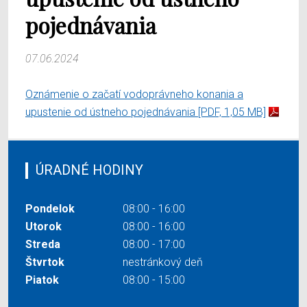
pojednávania
07.06.2024
Oznámenie o začatí vodoprávneho konania a
upustenie od ústneho pojednávania
[PDF, 1,05 MB]
ÚRADNÉ HODINY
Pondelok
08:00 - 16:00
Utorok
08:00 - 16:00
Streda
08:00 - 17:00
Štvrtok
nestránkový deň
Piatok
08:00 - 15:00