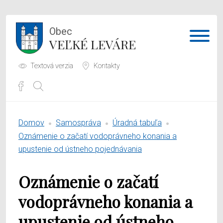
Obec
VEĽKÉ LEVÁRE
Textová verzia
Kontakty
Potrebujem vybaviť
Domov
Samospráva
Úradná tabuľa
Samospráva
Oznámenie o začatí vodoprávneho konania a
upustenie od ústneho pojednávania
Obecný úrad
Oznámenie o začatí
O obci
vodoprávneho konania a
upustenie od ústneho