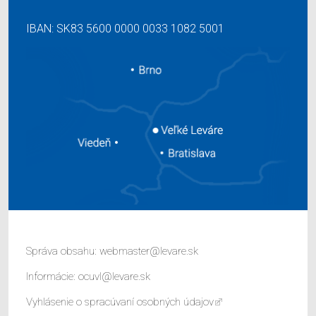
IBAN: SK83 5600 0000 0033 1082 5001
Správa obsahu:
webmaster@levare.sk
Informácie:
ocuvl@levare.sk
Vyhlásenie o spracúvaní osobných údajov