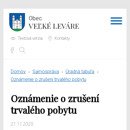
Obec
VEĽKÉ LEVÁRE
Textová verzia
Kontakty
Potrebujem vybaviť
Domov
Samospráva
Úradná tabuľa
Samospráva
Oznámenie o zrušení trvalého pobytu
Obecný úrad
Oznámenie o zrušení
O obci
trvalého pobytu
21.11.2025