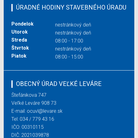
ÚRADNÉ HODINY STAVEBNÉHO ÚRADU
Pondelok
nestránkový deň
Utorok
nestránkový deň
Streda
08:00 - 17:00
Štvrtok
nestránkový deň
Piatok
08:00 - 15:00
OBECNÝ ÚRAD VEĽKÉ LEVÁRE
Štefánikova 747
Veľké Leváre 908 73
E-mail:
ocuvl@levare.sk
Tel:
034 / 779 43 16
IČO: 00310115
DIČ: 2021039878