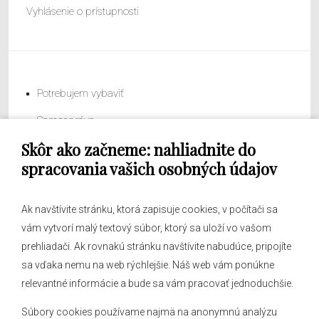
Vyhlásenie o prístupnosti
Potrebujem vybaviť
Samospráva
Skôr ako začneme: nahliadnite do
Obecný úrad
spracovania vašich osobných údajov
Ak navštívite stránku, ktorá zapisuje cookies, v počítači sa
vám vytvorí malý textový súbor, ktorý sa uloží vo vašom
O obci
prehliadači. Ak rovnakú stránku navštívite nabudúce, pripojíte
Novinky
sa vďaka nemu na web rýchlejšie. Náš web vám ponúkne
Hlásenia obecného rozhlasu
relevantné informácie a bude sa vám pracovať jednoduchšie.
Súbory cookies používame najmä na anonymnú analýzu