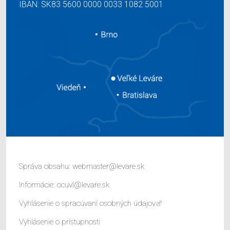
IBAN: SK83 5600 0000 0033 1082 5001
Správa obsahu:
webmaster@levare.sk
Informácie:
ocuvl@levare.sk
Vyhlásenie o spracúvaní osobných údajov
Vyhlásenie o prístupnosti