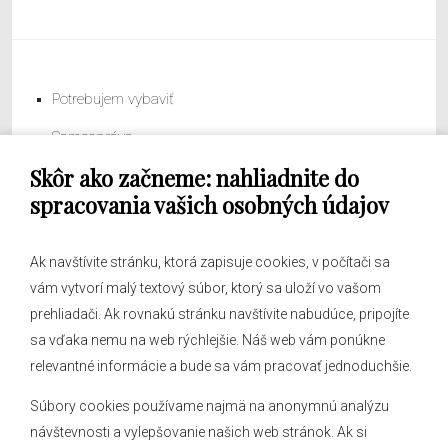
Potrebujem vybaviť
Samospráva
Skôr ako začneme: nahliadnite do
Obecný úrad
spracovania vašich osobných údajov
Ak navštívite stránku, ktorá zapisuje cookies, v počítači sa
vám vytvorí malý textový súbor, ktorý sa uloží vo vašom
O obci
prehliadači. Ak rovnakú stránku navštívite nabudúce, pripojíte
Novinky
sa vďaka nemu na web rýchlejšie. Náš web vám ponúkne
Hlásenia obecného rozhlasu
relevantné informácie a bude sa vám pracovať jednoduchšie.
Súbory cookies používame najmä na anonymnú analýzu
návštevnosti a vylepšovanie našich web stránok. Ak si