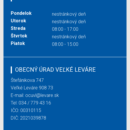
Pondelok
nestránkový deň
Utorok
nestránkový deň
Streda
08:00 - 17:00
Štvrtok
nestránkový deň
Piatok
08:00 - 15:00
OBECNÝ ÚRAD VEĽKÉ LEVÁRE
Štefánikova 747
Veľké Leváre 908 73
E-mail:
ocuvl@levare.sk
Tel:
034 / 779 43 16
IČO: 00310115
DIČ: 2021039878