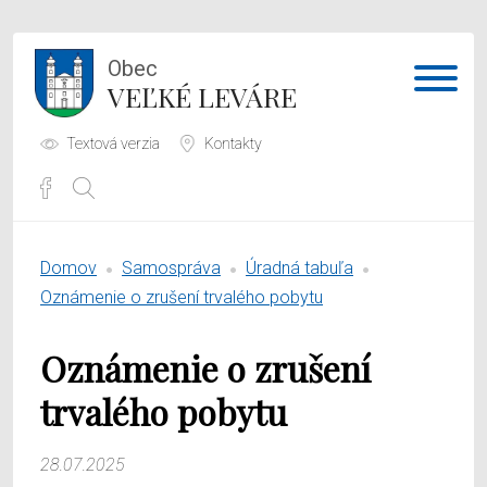
Obec
VEĽKÉ LEVÁRE
Textová verzia
Kontakty
Potrebujem vybaviť
Domov
Samospráva
Úradná tabuľa
Samospráva
Oznámenie o zrušení trvalého pobytu
Obecný úrad
Oznámenie o zrušení
O obci
trvalého pobytu
28.07.2025