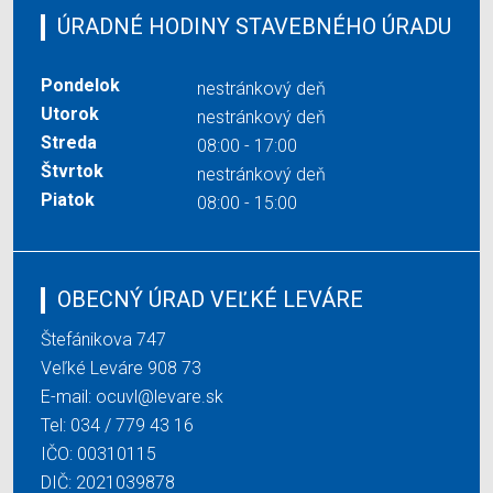
ÚRADNÉ HODINY STAVEBNÉHO ÚRADU
Pondelok
nestránkový deň
Utorok
nestránkový deň
Streda
08:00 - 17:00
Štvrtok
nestránkový deň
Piatok
08:00 - 15:00
OBECNÝ ÚRAD VEĽKÉ LEVÁRE
Štefánikova 747
Veľké Leváre 908 73
E-mail:
ocuvl@levare.sk
Tel:
034 / 779 43 16
IČO: 00310115
DIČ: 2021039878