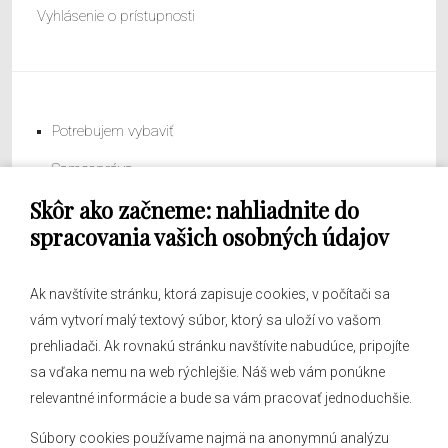
Vyhlásenie o prístupnosti
Potrebujem vybaviť
Samospráva
Skôr ako začneme: nahliadnite do
Obecný úrad
spracovania vašich osobných údajov
Ak navštívite stránku, ktorá zapisuje cookies, v počítači sa
vám vytvorí malý textový súbor, ktorý sa uloží vo vašom
O obci
prehliadači. Ak rovnakú stránku navštívite nabudúce, pripojíte
Novinky
sa vďaka nemu na web rýchlejšie. Náš web vám ponúkne
Hlásenia obecného rozhlasu
relevantné informácie a bude sa vám pracovať jednoduchšie.
Súbory cookies používame najmä na anonymnú analýzu