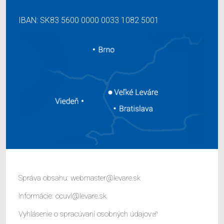
IBAN: SK83 5600 0000 0033 1082 5001
Správa obsahu:
webmaster@levare.sk
Informácie:
ocuvl@levare.sk
Vyhlásenie o spracúvaní osobných údajov