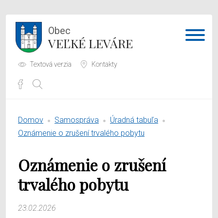
Obec
VEĽKÉ LEVÁRE
Textová verzia
Kontakty
Potrebujem vybaviť
Domov
Samospráva
Úradná tabuľa
Samospráva
Oznámenie o zrušení trvalého pobytu
Obecný úrad
Oznámenie o zrušení
O obci
trvalého pobytu
23.02.2026