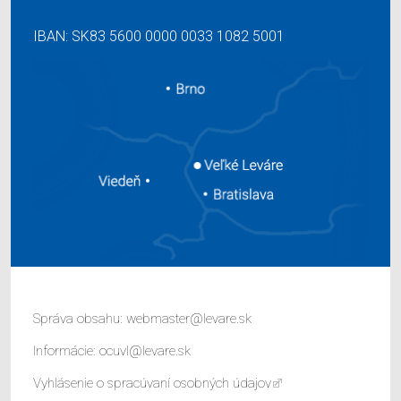
IBAN: SK83 5600 0000 0033 1082 5001
Správa obsahu:
webmaster@levare.sk
Informácie:
ocuvl@levare.sk
Vyhlásenie o spracúvaní osobných údajov