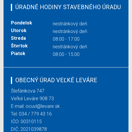
ÚRADNÉ HODINY STAVEBNÉHO ÚRADU
Pondelok
nestránkový deň
Utorok
nestránkový deň
Streda
08:00 - 17:00
Štvrtok
nestránkový deň
Piatok
08:00 - 15:00
OBECNÝ ÚRAD VEĽKÉ LEVÁRE
Štefánikova 747
Veľké Leváre 908 73
E-mail:
ocuvl@levare.sk
Tel:
034 / 779 43 16
IČO: 00310115
DIČ: 2021039878