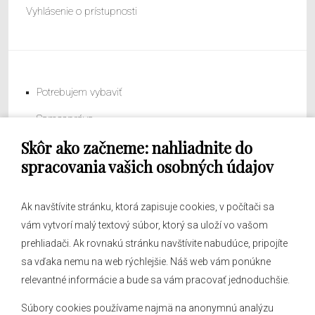
Vyhlásenie o prístupnosti
Potrebujem vybaviť
Samospráva
Skôr ako začneme: nahliadnite do
Obecný úrad
spracovania vašich osobných údajov
Ak navštívite stránku, ktorá zapisuje cookies, v počítači sa
vám vytvorí malý textový súbor, ktorý sa uloží vo vašom
O obci
prehliadači. Ak rovnakú stránku navštívite nabudúce, pripojíte
Novinky
sa vďaka nemu na web rýchlejšie. Náš web vám ponúkne
Hlásenia obecného rozhlasu
relevantné informácie a bude sa vám pracovať jednoduchšie.
Súbory cookies používame najmä na anonymnú analýzu