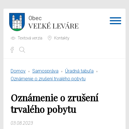
Obec
VEĽKÉ LEVÁRE
Textová verzia
Kontakty
Potrebujem vybaviť
Domov
Samospráva
Úradná tabuľa
Samospráva
Oznámenie o zrušení trvalého pobytu
Obecný úrad
Oznámenie o zrušení
O obci
trvalého pobytu
03.08.2023