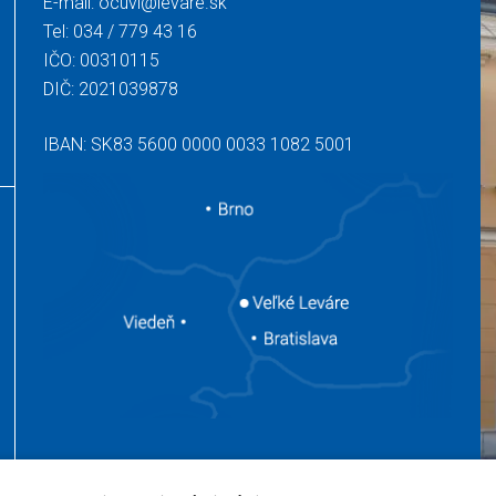
E-mail:
ocuvl@levare.sk
Tel:
034 / 779 43 16
IČO: 00310115
DIČ: 2021039878
IBAN: SK83 5600 0000 0033 1082 5001