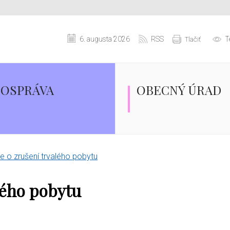
6. augusta 2026
RSS
T
Tlačiť
OSPRÁVA
OBECNÝ ÚRAD
 o zrušení trvalého pobytu
lého pobytu