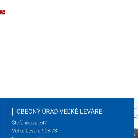
OBECNÝ ÚRAD VEĽKÉ LEVÁRE
Štefánikova 747
Veľké Leváre 908 73