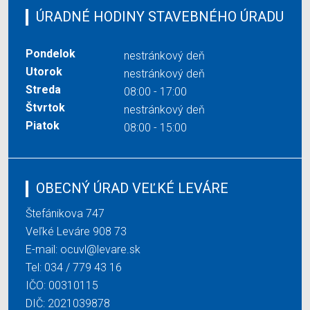
ÚRADNÉ HODINY STAVEBNÉHO ÚRADU
Pondelok
nestránkový deň
Utorok
nestránkový deň
Streda
08:00 - 17:00
Štvrtok
nestránkový deň
Piatok
08:00 - 15:00
OBECNÝ ÚRAD VEĽKÉ LEVÁRE
Štefánikova 747
Veľké Leváre 908 73
E-mail:
ocuvl@levare.sk
Tel:
034 / 779 43 16
IČO: 00310115
DIČ: 2021039878