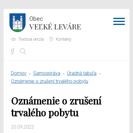
Obec
VEĽKÉ LEVÁRE
Textová verzia
Kontakty
Potrebujem vybaviť
Domov
Samospráva
Úradná tabuľa
Samospráva
Oznámenie o zrušení trvalého pobytu
Obecný úrad
Oznámenie o zrušení
O obci
trvalého pobytu
20.09.2022