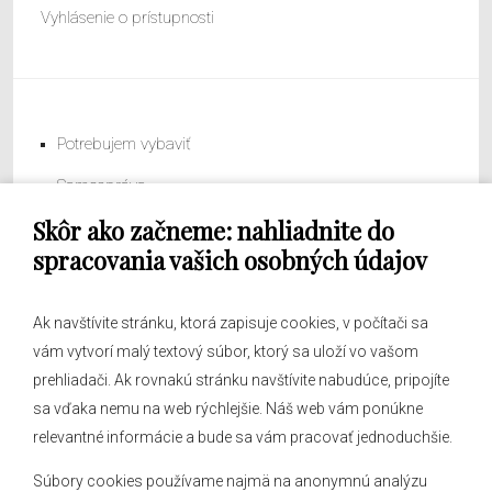
Vyhlásenie o prístupnosti
Potrebujem vybaviť
Samospráva
Skôr ako začneme: nahliadnite do
Obecný úrad
spracovania vašich osobných údajov
Ak navštívite stránku, ktorá zapisuje cookies, v počítači sa
vám vytvorí malý textový súbor, ktorý sa uloží vo vašom
O obci
prehliadači. Ak rovnakú stránku navštívite nabudúce, pripojíte
Novinky
sa vďaka nemu na web rýchlejšie. Náš web vám ponúkne
Hlásenia obecného rozhlasu
relevantné informácie a bude sa vám pracovať jednoduchšie.
Súbory cookies používame najmä na anonymnú analýzu