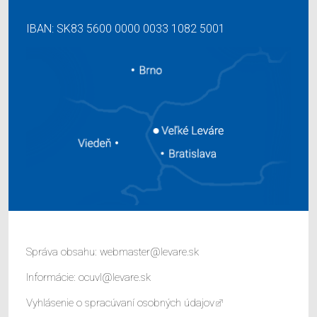
IBAN: SK83 5600 0000 0033 1082 5001
Správa obsahu:
webmaster@levare.sk
Informácie:
ocuvl@levare.sk
Vyhlásenie o spracúvaní osobných údajov