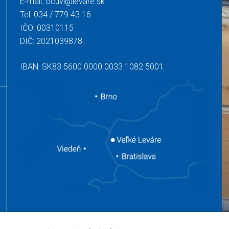
E-mail:
ocuvl@levare.sk
Tel:
034 / 779 43 16
IČO: 00310115
DIČ: 2021039878
IBAN: SK83 5600 0000 0033 1082 5001