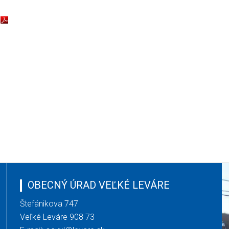
OBECNÝ ÚRAD VEĽKÉ LEVÁRE
Štefánikova 747
Veľké Leváre 908 73