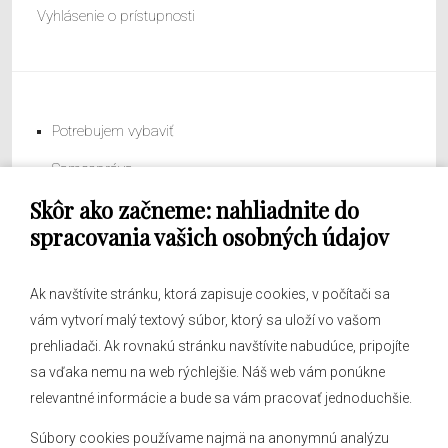
Vyhlásenie o prístupnosti
Potrebujem vybaviť
Samospráva
Skôr ako začneme: nahliadnite do
Obecný úrad
spracovania vašich osobných údajov
Ak navštívite stránku, ktorá zapisuje cookies, v počítači sa
vám vytvorí malý textový súbor, ktorý sa uloží vo vašom
O obci
prehliadači. Ak rovnakú stránku navštívite nabudúce, pripojíte
Novinky
sa vďaka nemu na web rýchlejšie. Náš web vám ponúkne
Hlásenia obecného rozhlasu
relevantné informácie a bude sa vám pracovať jednoduchšie.
Súbory cookies používame najmä na anonymnú analýzu