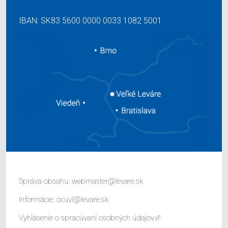
IBAN: SK83 5600 0000 0033 1082 5001
Správa obsahu:
webmaster@levare.sk
Informácie:
ocuvl@levare.sk
Vyhlásenie o spracúvaní osobných údajov