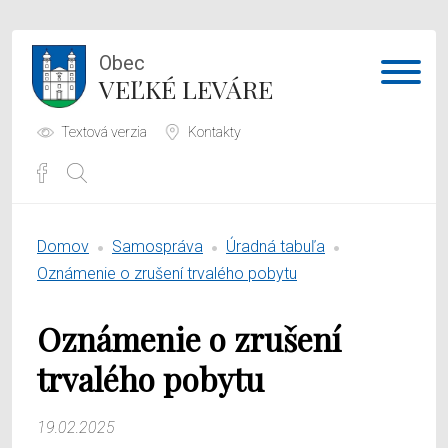
Obec
VEĽKÉ LEVÁRE
Textová verzia
Kontakty
Potrebujem vybaviť
Domov
Samospráva
Úradná tabuľa
Samospráva
Oznámenie o zrušení trvalého pobytu
Obecný úrad
Oznámenie o zrušení
O obci
trvalého pobytu
19.02.2025