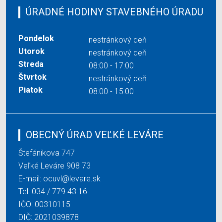
ÚRADNÉ HODINY STAVEBNÉHO ÚRADU
Pondelok
nestránkový deň
Utorok
nestránkový deň
Streda
08:00 - 17:00
Štvrtok
nestránkový deň
Piatok
08:00 - 15:00
OBECNÝ ÚRAD VEĽKÉ LEVÁRE
Štefánikova 747
Veľké Leváre 908 73
E-mail:
ocuvl@levare.sk
Tel:
034 / 779 43 16
IČO: 00310115
DIČ: 2021039878