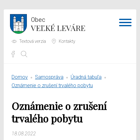
Obec
VEĽKÉ LEVÁRE
Textová verzia
Kontakty
Potrebujem vybaviť
Domov
Samospráva
Úradná tabuľa
Samospráva
Oznámenie o zrušení trvalého pobytu
Obecný úrad
Oznámenie o zrušení
O obci
trvalého pobytu
18.08.2022