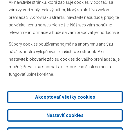
Ak navštívite stránku, ktorá zapisuje cookies, v počítači sa
vám vytvorí malý textový súbor, ktorý sa uloží vo vašom
O obci
prehliadači. Ak rovnakú stránku navštívite nabudúce, pripojíte
Novinky
sa vďaka nemu na web rýchlejšie. Náš web vám ponúkne
Hlásenia obecného rozhlasu
relevantné informácie a bude sa vám pracovať jednoduchšie.
Súbory cookies používame najmä na anonymnú analýzu
návštevnosti a vylepšovanie našich web stránok. Ak si
nastavíte blokovanie zápisu cookies do vášho prehliadača, je
Kontakt
možné, že web sa spomalí a niektoré jeho časti nemusia
fungovať úplne korektne.
Mapa stránok
Facebook
Akceptovať všetky cookies
2026 © Obec Veľké Leváre
|
Tvorba web stránok
a
redakčný
Nastaviť cookies
systém
od
AlejTech, spol. s r.o.