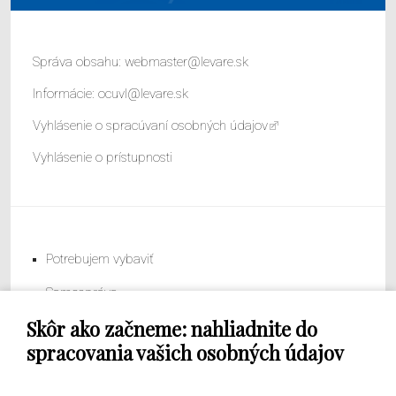
Správa obsahu:
webmaster@levare.sk
Informácie:
ocuvl@levare.sk
Vyhlásenie o spracúvaní osobných údajov
Vyhlásenie o prístupnosti
Potrebujem vybaviť
Samospráva
Skôr ako začneme: nahliadnite do
Obecný úrad
spracovania vašich osobných údajov