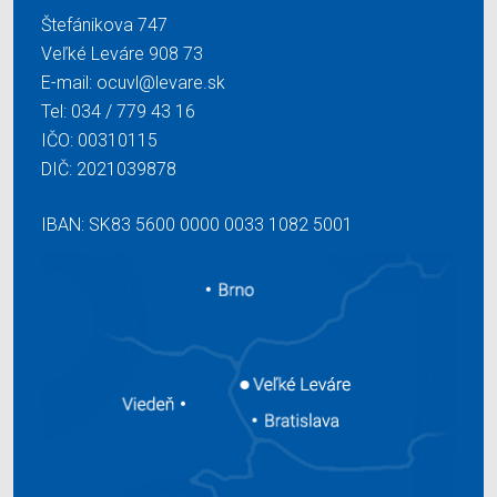
Štefánikova 747
Veľké Leváre 908 73
E-mail:
ocuvl@levare.sk
Tel:
034 / 779 43 16
IČO: 00310115
DIČ: 2021039878
IBAN: SK83 5600 0000 0033 1082 5001