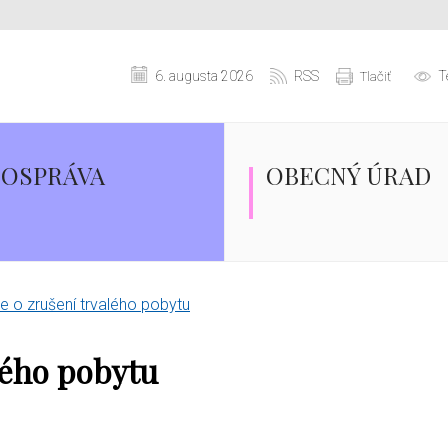
6. augusta 2026
RSS
T
Tlačiť
OSPRÁVA
OBECNÝ ÚRAD
 o zrušení trvalého pobytu
lého pobytu