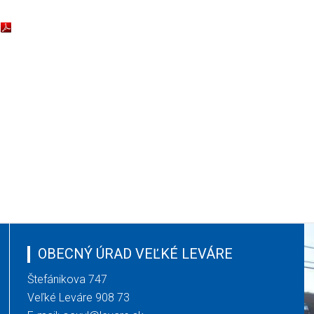
OBECNÝ ÚRAD VEĽKÉ LEVÁRE
Štefánikova 747
Veľké Leváre 908 73