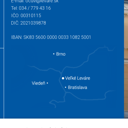
E-mail:
ocuvl@levare.sk
Tel:
034 / 779 43 16
IČO: 00310115
DIČ: 2021039878
IBAN: SK83 5600 0000 0033 1082 5001