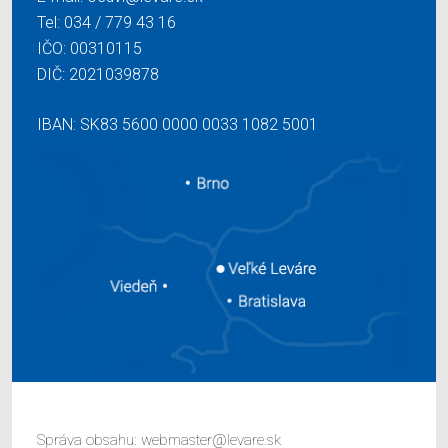
Tel:
034 / 779 43 16
IČO: 00310115
DIČ: 2021039878
IBAN: SK83 5600 0000 0033 1082 5001
Správa obsahu:
webmaster@levare.sk