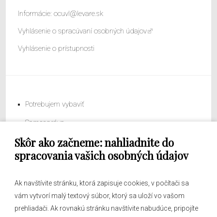
Informácie:
ocuvl@levare.sk
Vyhlásenie o spracúvaní osobných údajov
Vyhlásenie o prístupnosti
Potrebujem vybaviť
Samospráva
Skôr ako začneme: nahliadnite do
Obecný úrad
spracovania vašich osobných údajov
Ak navštívite stránku, ktorá zapisuje cookies, v počítači sa
vám vytvorí malý textový súbor, ktorý sa uloží vo vašom
O obci
prehliadači. Ak rovnakú stránku navštívite nabudúce, pripojíte
Novinky