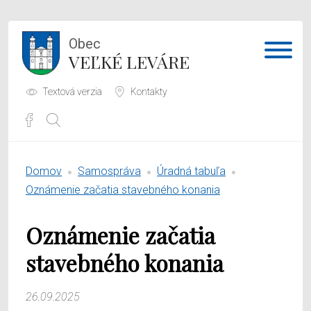
Obec
VEĽKÉ LEVÁRE
Textová verzia
Kontakty
Potrebujem vybaviť
Domov
Samospráva
Úradná tabuľa
Samospráva
Oznámenie začatia stavebného konania
Obecný úrad
Oznámenie začatia
O obci
stavebného konania
26.09.2025