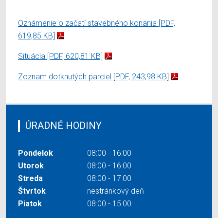
Oznámenie o začatí stavebného konania
[PDF,
619,85 KB]
Situácia
[PDF, 620,81 KB]
Zoznam dotknutých parciel
[PDF, 243,98 KB]
ÚRADNÉ HODINY
Pondelok
08:00 - 16:00
Utorok
08:00 - 16:00
Streda
08:00 - 17:00
Štvrtok
nestránkový deň
Piatok
08:00 - 15:00