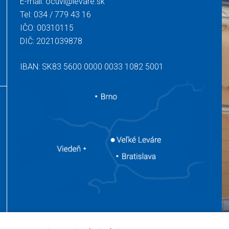
E-mail:
ocuvl@levare.sk
Tel:
034 / 779 43 16
IČO: 00310115
DIČ: 2021039878
IBAN: SK83 5600 0000 0033 1082 5001