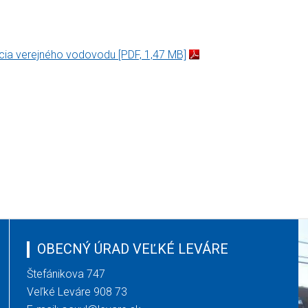
nácia verejného vodovodu
[PDF, 1,47 MB]
OBECNÝ ÚRAD VEĽKÉ LEVÁRE
Štefánikova 747
Veľké Leváre 908 73