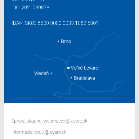
DIČ: 2021039878
IBAN: SK83 5600 0000 0033 1082 5001
Správa obsahu:
webmaster@levare.sk
Informácie:
ocuvl@levare.sk