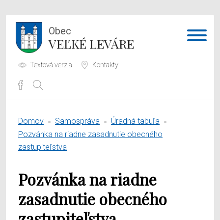
Obec
VEĽKÉ LEVÁRE
Textová verzia
Kontakty
Potrebujem vybaviť
Domov
Samospráva
Úradná tabuľa
Samospráva
Pozvánka na riadne zasadnutie obecného
zastupiteľstva
Obecný úrad
Pozvánka na riadne
O obci
zasadnutie obecného
zastupiteľstva