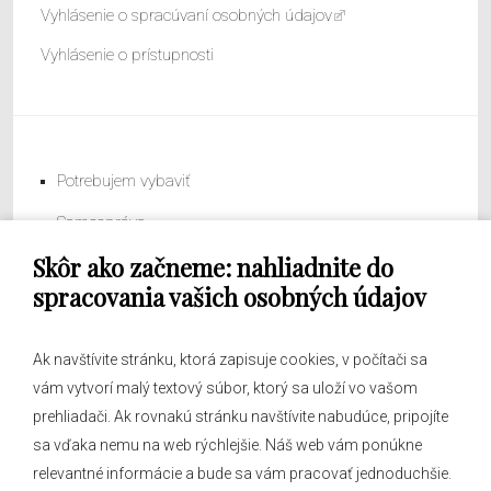
Vyhlásenie o spracúvaní osobných údajov
Vyhlásenie o prístupnosti
Potrebujem vybaviť
Samospráva
Skôr ako začneme: nahliadnite do
Obecný úrad
spracovania vašich osobných údajov
Ak navštívite stránku, ktorá zapisuje cookies, v počítači sa
vám vytvorí malý textový súbor, ktorý sa uloží vo vašom
O obci
prehliadači. Ak rovnakú stránku navštívite nabudúce, pripojíte
Novinky
sa vďaka nemu na web rýchlejšie. Náš web vám ponúkne
Hlásenia obecného rozhlasu
relevantné informácie a bude sa vám pracovať jednoduchšie.