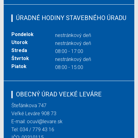
ÚRADNÉ HODINY STAVEBNÉHO ÚRADU
Pondelok
nestránkový deň
Utorok
nestránkový deň
Streda
08:00 - 17:00
Štvrtok
nestránkový deň
Piatok
08:00 - 15:00
OBECNÝ ÚRAD VEĽKÉ LEVÁRE
Štefánikova 747
Veľké Leváre 908 73
E-mail:
ocuvl@levare.sk
Tel:
034 / 779 43 16
IČO: 00310115