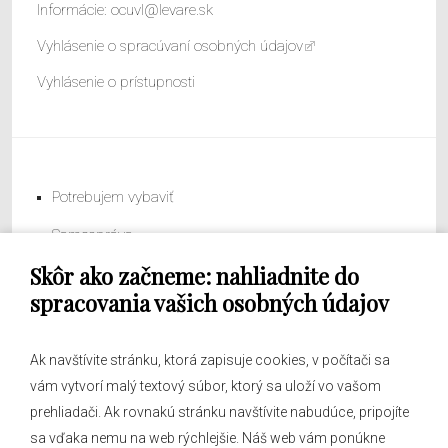
Informácie:
ocuvl@levare.sk
Vyhlásenie o spracúvaní osobných údajov
Vyhlásenie o prístupnosti
Potrebujem vybaviť
Samospráva
Skôr ako začneme: nahliadnite do
Obecný úrad
spracovania vašich osobných údajov
Ak navštívite stránku, ktorá zapisuje cookies, v počítači sa
vám vytvorí malý textový súbor, ktorý sa uloží vo vašom
O obci
prehliadači. Ak rovnakú stránku navštívite nabudúce, pripojíte
Novinky
sa vďaka nemu na web rýchlejšie. Náš web vám ponúkne