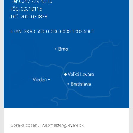
Tel:
034 / 779 43 16
IČO: 00310115
DIČ: 2021039878
IBAN: SK83 5600 0000 0033 1082 5001
Správa obsahu:
webmaster@levare.sk