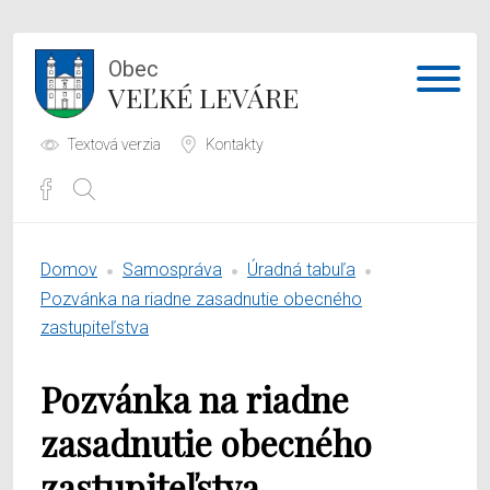
Obec
VEĽKÉ LEVÁRE
Textová verzia
Kontakty
Potrebujem vybaviť
Domov
Samospráva
Úradná tabuľa
Samospráva
Pozvánka na riadne zasadnutie obecného
zastupiteľstva
Obecný úrad
Pozvánka na riadne
O obci
zasadnutie obecného
zastupiteľstva