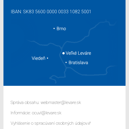
IBAN: SK83 5600 0000 0033 1082 5001
Správa obsahu:
webmaster@levare.sk
Informácie:
ocuvl@levare.sk
Vyhlásenie o spracúvaní osobných údajov