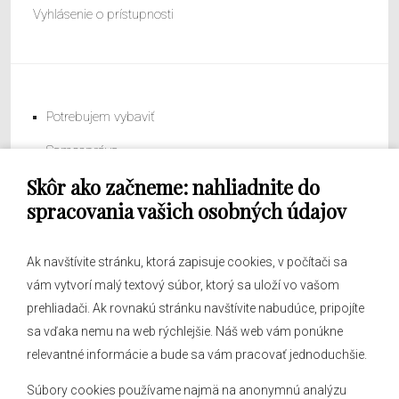
Vyhlásenie o prístupnosti
Potrebujem vybaviť
Samospráva
Skôr ako začneme: nahliadnite do
Obecný úrad
spracovania vašich osobných údajov
Ak navštívite stránku, ktorá zapisuje cookies, v počítači sa
vám vytvorí malý textový súbor, ktorý sa uloží vo vašom
O obci
prehliadači. Ak rovnakú stránku navštívite nabudúce, pripojíte
Novinky
sa vďaka nemu na web rýchlejšie. Náš web vám ponúkne
Hlásenia obecného rozhlasu
relevantné informácie a bude sa vám pracovať jednoduchšie.
Súbory cookies používame najmä na anonymnú analýzu