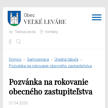
Obec
VEĽKÉ LEVÁRE
Textová verzia
Kontakty
Potrebujem vybaviť
Domov
Samospráva
Úradná tabuľa
Samospráva
Pozvánka na rokovanie obecného zastupiteľstva
Obecný úrad
Pozvánka na rokovanie
O obci
obecného zastupiteľstva
07.04.2026