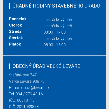
ÚRADNÉ HODINY STAVEBNÉHO ÚRADU
Pondelok
nestránkový deň
Utorok
nestránkový deň
Streda
08:00 - 17:00
Štvrtok
nestránkový deň
Piatok
08:00 - 15:00
OBECNÝ ÚRAD VEĽKÉ LEVÁRE
Štefánikova 747
Veľké Leváre 908 73
E-mail:
ocuvl@levare.sk
Tel:
034 / 779 43 16
IČO: 00310115
DIČ: 2021039878