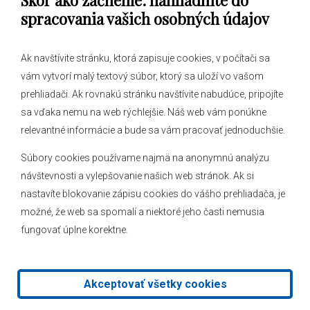
Skôr ako začneme: nahliadnite do
spracovania vašich osobných údajov
Ak navštívite stránku, ktorá zapisuje cookies, v počítači sa
vám vytvorí malý textový súbor, ktorý sa uloží vo vašom
O obci
prehliadači. Ak rovnakú stránku navštívite nabudúce, pripojíte
Novinky
sa vďaka nemu na web rýchlejšie. Náš web vám ponúkne
Hlásenia obecného rozhlasu
relevantné informácie a bude sa vám pracovať jednoduchšie.
Súbory cookies používame najmä na anonymnú analýzu
návštevnosti a vylepšovanie našich web stránok. Ak si
nastavíte blokovanie zápisu cookies do vášho prehliadača, je
Kontakt
možné, že web sa spomalí a niektoré jeho časti nemusia
fungovať úplne korektne.
Mapa stránok
Facebook
Akceptovať všetky cookies