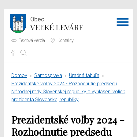
Obec
VEĽKÉ LEVÁRE
Textová verzia
Kontakty
Potrebujem vybaviť
Domov
Samospráva
Úradná tabuľa
Samospráva
Prezidentské voľby 2024 - Rozhodnutie predsedu
Národnej rady Slovenskej republiky o vyhlásení volieb
Obecný úrad
prezidenta Slovenskej republiky
O obci
Prezidentské voľby 2024 -
Rozhodnutie predsedu