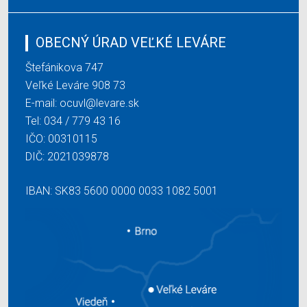
OBECNÝ ÚRAD VEĽKÉ LEVÁRE
Štefánikova 747
Veľké Leváre 908 73
E-mail:
ocuvl@levare.sk
Tel:
034 / 779 43 16
IČO: 00310115
DIČ: 2021039878
IBAN: SK83 5600 0000 0033 1082 5001