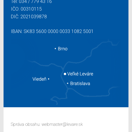
Tel:
034 / 779 43 16
IČO: 00310115
DIČ: 2021039878
IBAN: SK83 5600 0000 0033 1082 5001
Správa obsahu:
webmaster@levare.sk