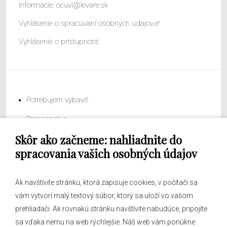
Informácie:
ocuvl@levare.sk
Vyhlásenie o spracúvaní osobných údajov
Vyhlásenie o prístupnosti
Potrebujem vybaviť
Samospráva
Skôr ako začneme: nahliadnite do
Obecný úrad
spracovania vašich osobných údajov
Ak navštívite stránku, ktorá zapisuje cookies, v počítači sa
vám vytvorí malý textový súbor, ktorý sa uloží vo vašom
O obci
prehliadači. Ak rovnakú stránku navštívite nabudúce, pripojíte
Novinky
sa vďaka nemu na web rýchlejšie. Náš web vám ponúkne