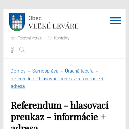
Obec
VEĽKÉ LEVÁRE
Textová verzia
Kontakty
Potrebujem vybaviť
Domov
Samospráva
Úradná tabuľa
Samospráva
Referendum - hlasovací preukaz- informácie +
adresa
Obecný úrad
Referendum - hlasovací
O obci
preukaz - informácie +
adresa