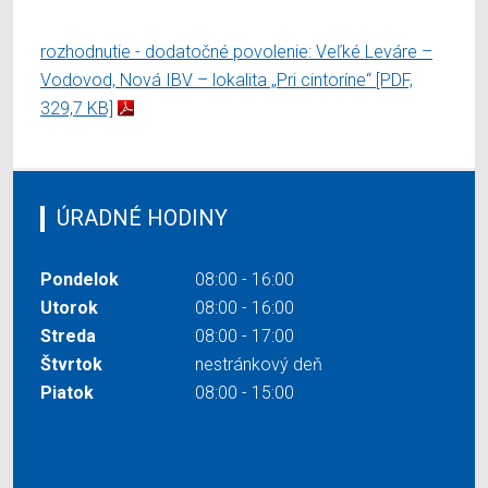
rozhodnutie - dodatočné povolenie: Veľké Leváre –
Vodovod, Nová IBV – lokalita „Pri cintoríne“
[PDF,
329,7 KB]
ÚRADNÉ HODINY
Pondelok
08:00 - 16:00
Utorok
08:00 - 16:00
Streda
08:00 - 17:00
Štvrtok
nestránkový deň
Piatok
08:00 - 15:00