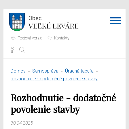
Obec
VEĽKÉ LEVÁRE
Textová verzia
Kontakty
Potrebujem vybaviť
Domov
Samospráva
Úradná tabuľa
Samospráva
Rozhodnutie - dodatočné povolenie stavby
Obecný úrad
Rozhodnutie - dodatočné
O obci
povolenie stavby
30.04.2025