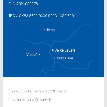
DIČ: 2021039878
IBAN: SK83 5600 0000 0033 1082 5001
Správa obsahu:
webmaster@levare.sk
Informácie:
ocuvl@levare.sk