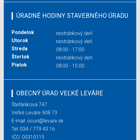
ÚRADNÉ HODINY STAVEBNÉHO ÚRADU
Pondelok
nestránkový deň
Utorok
nestránkový deň
Streda
08:00 - 17:00
Štvrtok
nestránkový deň
Piatok
08:00 - 15:00
OBECNÝ ÚRAD VEĽKÉ LEVÁRE
Štefánikova 747
Veľké Leváre 908 73
E-mail:
ocuvl@levare.sk
Tel:
034 / 779 43 16
IČO: 00310115