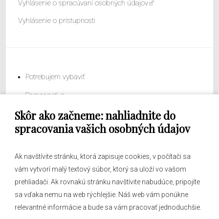
Vyhlásenie o spracúvaní osobných údajov
Vyhlásenie o prístupnosti
Potrebujem vybaviť
Samospráva
Skôr ako začneme: nahliadnite do
Obecný úrad
spracovania vašich osobných údajov
Ak navštívite stránku, ktorá zapisuje cookies, v počítači sa
vám vytvorí malý textový súbor, ktorý sa uloží vo vašom
O obci
prehliadači. Ak rovnakú stránku navštívite nabudúce, pripojíte
Novinky
sa vďaka nemu na web rýchlejšie. Náš web vám ponúkne
Hlásenia obecného rozhlasu
relevantné informácie a bude sa vám pracovať jednoduchšie.