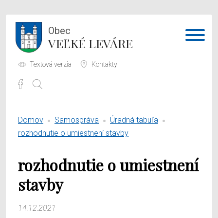
Obec
VEĽKÉ LEVÁRE
Textová verzia
Kontakty
Potrebujem vybaviť
Domov
Samospráva
Úradná tabuľa
Samospráva
rozhodnutie o umiestnení stavby
Obecný úrad
rozhodnutie o umiestnení
O obci
stavby
14.12.2021