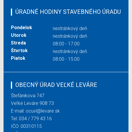
ÚRADNÉ HODINY STAVEBNÉHO ÚRADU
Pondelok
nestránkový deň
Utorok
nestránkový deň
Streda
08:00 - 17:00
Štvrtok
nestránkový deň
Piatok
08:00 - 15:00
OBECNÝ ÚRAD VEĽKÉ LEVÁRE
Štefánikova 747
Veľké Leváre 908 73
E-mail:
ocuvl@levare.sk
Tel:
034 / 779 43 16
IČO: 00310115