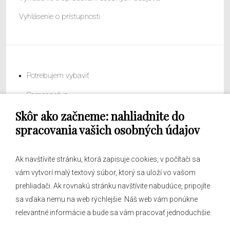
Vyhlásenie o prístupnosti
Potrebujem vybaviť
Samospráva
Skôr ako začneme: nahliadnite do
Obecný úrad
spracovania vašich osobných údajov
Ak navštívite stránku, ktorá zapisuje cookies, v počítači sa
vám vytvorí malý textový súbor, ktorý sa uloží vo vašom
O obci
prehliadači. Ak rovnakú stránku navštívite nabudúce, pripojíte
Novinky
sa vďaka nemu na web rýchlejšie. Náš web vám ponúkne
Hlásenia obecného rozhlasu
relevantné informácie a bude sa vám pracovať jednoduchšie.