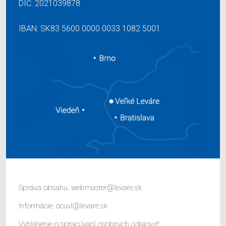
DIČ: 2021039878
IBAN: SK83 5600 0000 0033 1082 5001
Správa obsahu:
webmaster@levare.sk
Informácie:
ocuvl@levare.sk
Vyhlásenie o spracúvaní osobných údajov