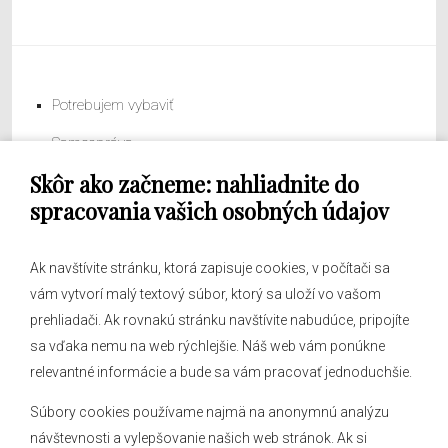
Potrebujem vybaviť
Samospráva
Skôr ako začneme: nahliadnite do
Obecný úrad
spracovania vašich osobných údajov
Ak navštívite stránku, ktorá zapisuje cookies, v počítači sa
vám vytvorí malý textový súbor, ktorý sa uloží vo vašom
O obci
prehliadači. Ak rovnakú stránku navštívite nabudúce, pripojíte
Novinky
sa vďaka nemu na web rýchlejšie. Náš web vám ponúkne
Hlásenia obecného rozhlasu
relevantné informácie a bude sa vám pracovať jednoduchšie.
Súbory cookies používame najmä na anonymnú analýzu
návštevnosti a vylepšovanie našich web stránok. Ak si