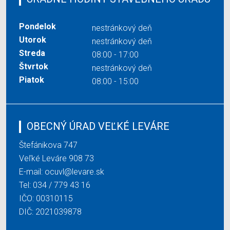
Pondelok
nestránkový deň
Utorok
nestránkový deň
Streda
08:00 - 17:00
Štvrtok
nestránkový deň
Piatok
08:00 - 15:00
OBECNÝ ÚRAD VEĽKÉ LEVÁRE
Štefánikova 747
Veľké Leváre 908 73
E-mail:
ocuvl@levare.sk
Tel:
034 / 779 43 16
IČO: 00310115
DIČ: 2021039878