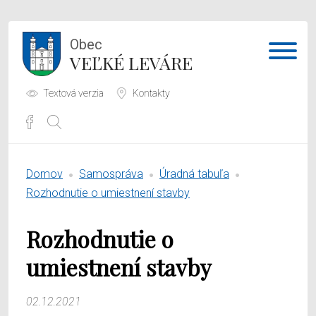
Obec
VEĽKÉ LEVÁRE
Textová verzia
Kontakty
Potrebujem vybaviť
Domov
Samospráva
Úradná tabuľa
Samospráva
Rozhodnutie o umiestnení stavby
Obecný úrad
Rozhodnutie o
O obci
umiestnení stavby
02.12.2021