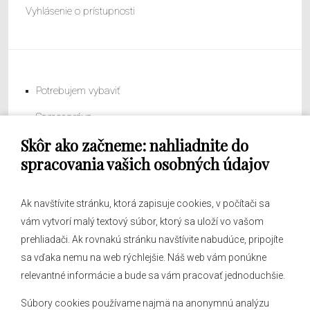
Vyhlásenie o prístupnosti
Potrebujem vybaviť
Samospráva
Skôr ako začneme: nahliadnite do
Obecný úrad
spracovania vašich osobných údajov
Ak navštívite stránku, ktorá zapisuje cookies, v počítači sa
vám vytvorí malý textový súbor, ktorý sa uloží vo vašom
O obci
prehliadači. Ak rovnakú stránku navštívite nabudúce, pripojíte
Novinky
sa vďaka nemu na web rýchlejšie. Náš web vám ponúkne
Hlásenia obecného rozhlasu
relevantné informácie a bude sa vám pracovať jednoduchšie.
Súbory cookies používame najmä na anonymnú analýzu