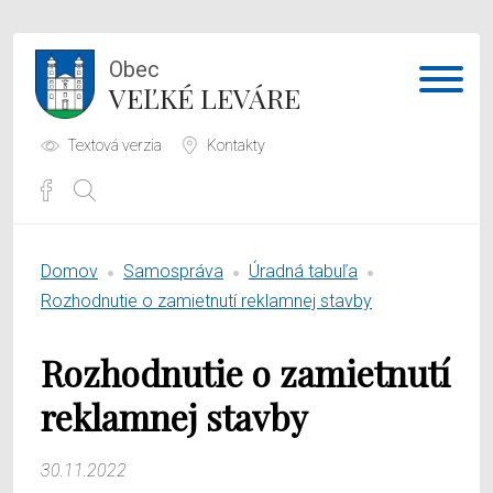
Obec
VEĽKÉ LEVÁRE
Textová verzia
Kontakty
Potrebujem vybaviť
Domov
Samospráva
Úradná tabuľa
Samospráva
Rozhodnutie o zamietnutí reklamnej stavby
Obecný úrad
Rozhodnutie o zamietnutí
O obci
reklamnej stavby
30.11.2022