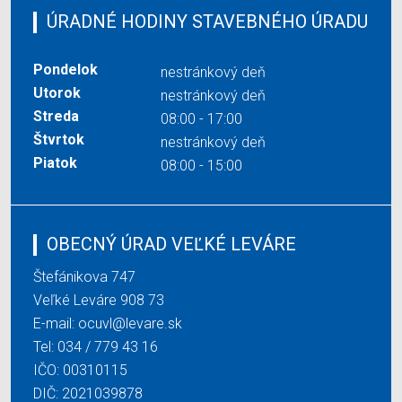
ÚRADNÉ HODINY STAVEBNÉHO ÚRADU
Pondelok
nestránkový deň
Utorok
nestránkový deň
Streda
08:00 - 17:00
Štvrtok
nestránkový deň
Piatok
08:00 - 15:00
OBECNÝ ÚRAD VEĽKÉ LEVÁRE
Štefánikova 747
Veľké Leváre 908 73
E-mail:
ocuvl@levare.sk
Tel:
034 / 779 43 16
IČO: 00310115
DIČ: 2021039878