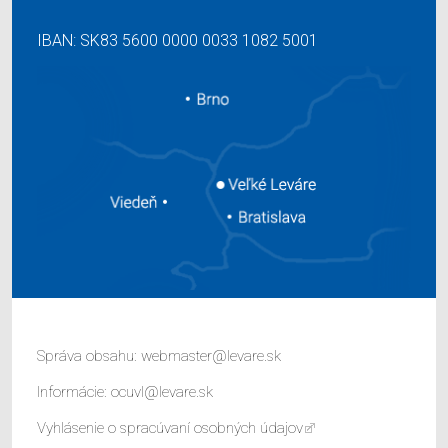
IBAN: SK83 5600 0000 0033 1082 5001
Správa obsahu:
webmaster@levare.sk
Informácie:
ocuvl@levare.sk
Vyhlásenie o spracúvaní osobných údajov